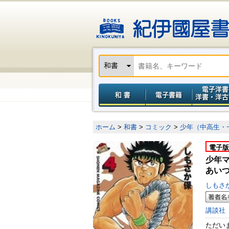
ホーム
>
和書
>
コミック
>
少年（中高生・
電子版
少年
あいつ
しもさ
講談社
ただい