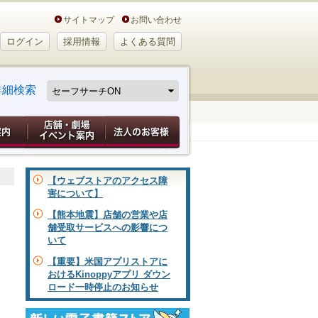
サイトマップ
お問い合わせ
ログイン
採用情報
よくある質問
詳細検索
【ウェブストアのアクセス障
害について】
【熊本地震】店舗の営業や店
舗受取サービスへの影響につ
いて
【重要】米国アプリストアに
おけるKinoppyアプリ ダウン
ロード一時停止のお知らせ