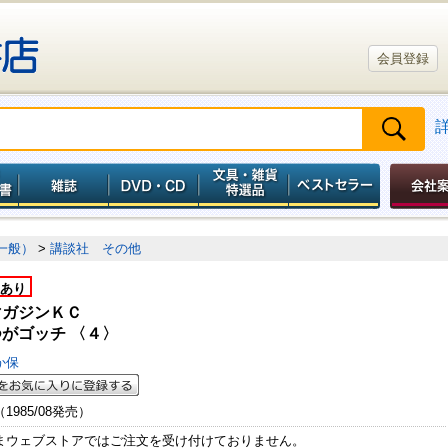
会員登録
一般）
>
講談社 その他
あり
マガジンＫＣ
がゴッチ 〈４〉
か保
（1985/08発売）
まウェブストアではご注文を受け付けておりません。