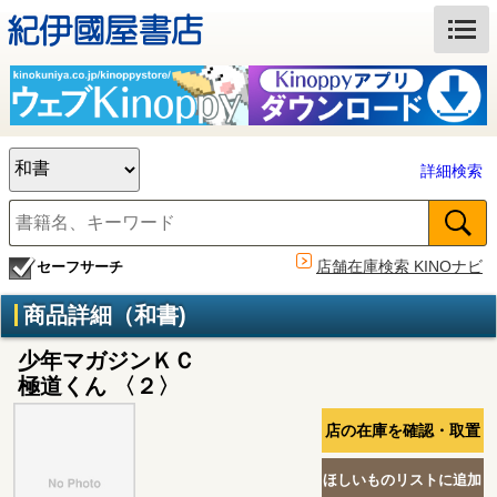
詳細検索
店舗在庫検索 KINOナビ
セーフサーチ
商品詳細（和書)
少年マガジンＫＣ
極道くん 〈２〉