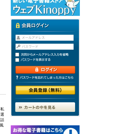
、私
に選
世話
風