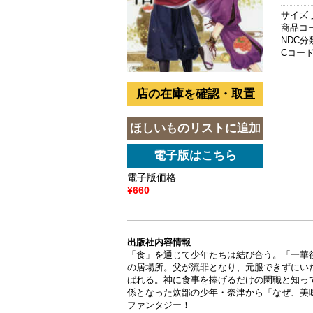
サイズ 
商品コード
NDC分類
Cコード 
電子版価格
¥660
出版社内容情報
「食」を通じて少年たちは結び合う。「一華
の居場所。父が流罪となり、元服できずにい
ばれる。神に食事を捧げるだけの閑職と知っ
係となった炊部の少年・奈津から「なぜ、美
ファンタジー！