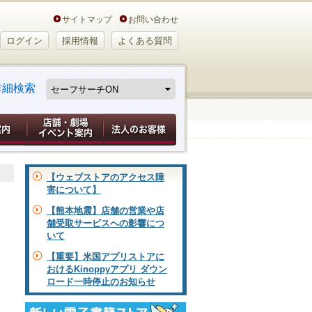
サイトマップ
お問い合わせ
ログイン
採用情報
よくある質問
詳細検索
【ウェブストアのアクセス障
害について】
【熊本地震】店舗の営業や店
舗受取サービスへの影響につ
いて
【重要】米国アプリストアに
おけるKinoppyアプリ ダウン
ロード一時停止のお知らせ