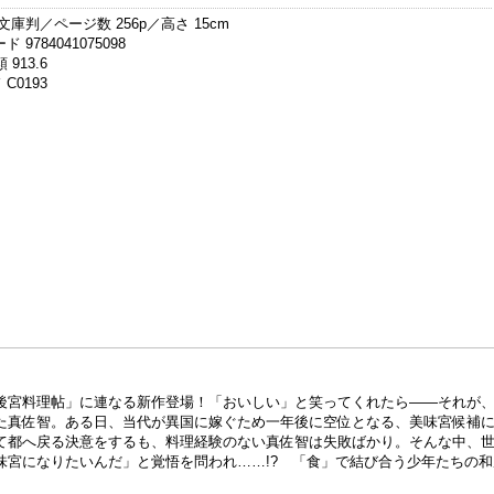
文庫判／ページ数 256p／高さ 15cm
 9784041075098
 913.6
C0193
後宮料理帖」に連なる新作登場！「おいしい」と笑ってくれたら――それが
た真佐智。ある日、当代が異国に嫁ぐため一年後に空位となる、美味宮候補
て都へ戻る決意をするも、料理経験のない真佐智は失敗ばかり。そんな中、
味宮になりたいんだ」と覚悟を問われ……!? 「食」で結び合う少年たちの和