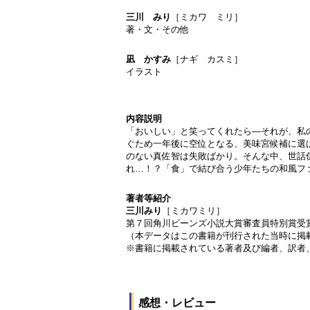
三川 みり
［ミカワ ミリ］
著・文・その他
凪 かすみ
［ナギ カスミ］
イラスト
内容説明
「おいしい」と笑ってくれたら―それが、私
ぐため一年後に空位となる、美味宮候補に選
のない真佐智は失敗ばかり。そんな中、世話
れ…！？「食」で結び合う少年たちの和風フ
著者等紹介
三川みり
［ミカワミリ］
第７回角川ビーンズ小説大賞審査員特別賞受
（本データはこの書籍が刊行された当時に掲
※書籍に掲載されている著者及び編者、訳者
感想・レビュー