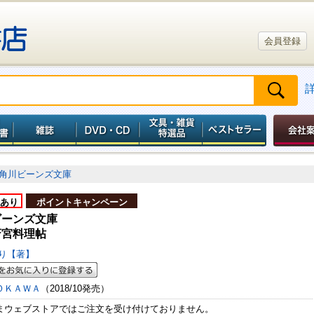
会員登録
角川ビーンズ文庫
あり
ポイントキャンペーン
ビーンズ文庫
斎宮料理帖
みり【著】
ＯＫＡＷＡ
（2018/10発売）
まウェブストアではご注文を受け付けておりません。