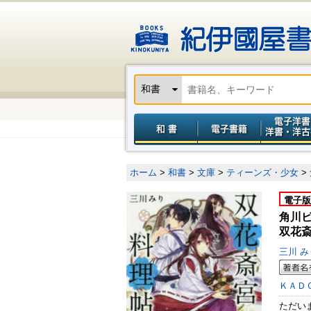
ホーム
>
和書
>
文庫
>
ティーンズ・少女
>
電子版
角川
双花
三川 
ＫＡＤ
ただい