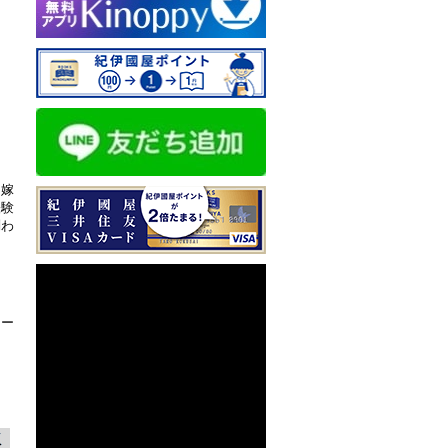
に嫁
経験
問わ
ュー