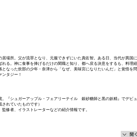
の居場所。父が流罪となり、元服できずにいた真佐智。ある日、当代が異国
ばれる。神に食事を捧げるだけの閑職と知り、都へ戻る決意をするも、料理
係となった炊部の少年・奈津から「なぜ、美味宮になりたいんだ」と覚悟を
ァンタジー！
賞。『シュガーアップル・フェアリーテイル 銀砂糖師と黒の妖精』でデビ
載されていたものです）
、監修者、イラストレーターなどの紹介情報です。