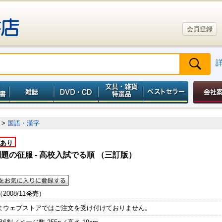
会員登録
>
国語・漢字
あり
題の征服 - 高校入試でる順 （三訂版）
（2008/11発売）
まウェブストアではご注文を受け付けておりません。