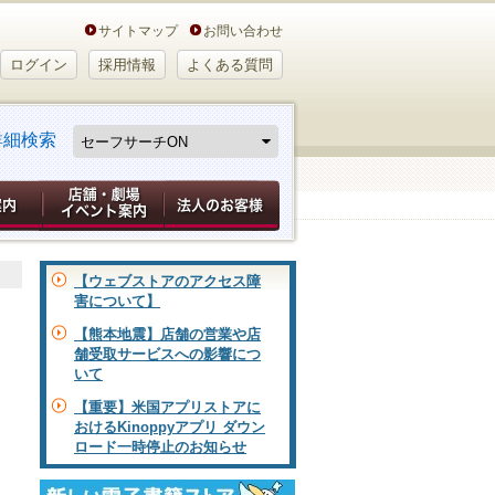
サイトマップ
お問い合わせ
ログイン
採用情報
よくある質問
詳細検索
【ウェブストアのアクセス障
害について】
【熊本地震】店舗の営業や店
舗受取サービスへの影響につ
いて
【重要】米国アプリストアに
おけるKinoppyアプリ ダウン
ロード一時停止のお知らせ