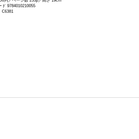
B6判／ページ数 255p／高さ 19cm
 9784010210055
C6381