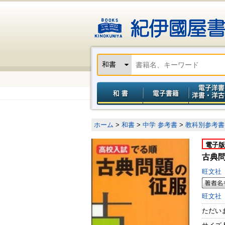
ホーム
>
和書
>
中学 参考書
>
教科別参考書
電子版
古典問
旺文社
旺文社
ただい