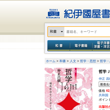
ホーム
>
和書
>
人文
>
哲学・思想
>
哲学・
哲学
仲正 
価格
¥2
共和国
ポイン
出版社