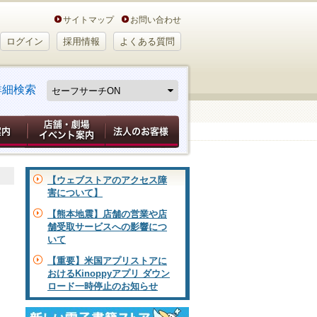
サイトマップ
お問い合わせ
ログイン
採用情報
よくある質問
詳細検索
【ウェブストアのアクセス障
害について】
【熊本地震】店舗の営業や店
舗受取サービスへの影響につ
いて
【重要】米国アプリストアに
おけるKinoppyアプリ ダウン
ロード一時停止のお知らせ