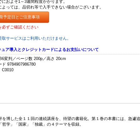
でにおよそ1～3週間程度かかります。
によっては、品切れ等で入手できない場合がございます。
荷予定日とご注意事項
を必ずご確認ください
受取サービスはご利用いただけません。
セキュア導入とクレジットカードによるお支払いについて
B6変判／ページ数 200p／高さ 20cm
 9784907986780
C0010
評を博した全１１回の連続講座を、待望の書籍化。第１巻の本書には、急遽
「哲学」「国家」「独裁」の４テーマを収録。