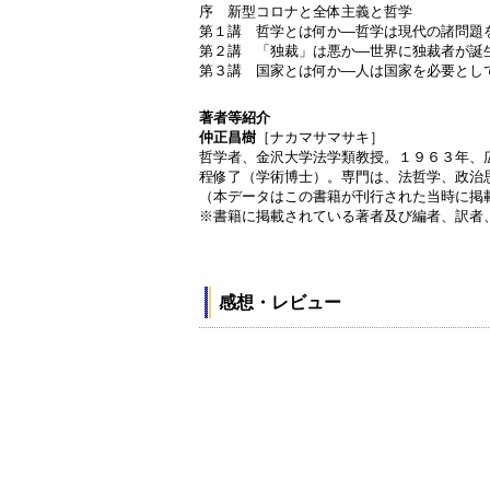
序 新型コロナと全体主義と哲学
第１講 哲学とは何か―哲学は現代の諸問題
第２講 「独裁」は悪か―世界に独裁者が誕
第３講 国家とは何か―人は国家を必要とし
著者等紹介
仲正昌樹
［ナカマサマサキ］
哲学者、金沢大学法学類教授。１９６３年、
程修了（学術博士）。専門は、法哲学、政治
（本データはこの書籍が刊行された当時に掲
※書籍に掲載されている著者及び編者、訳者
感想・レビュー