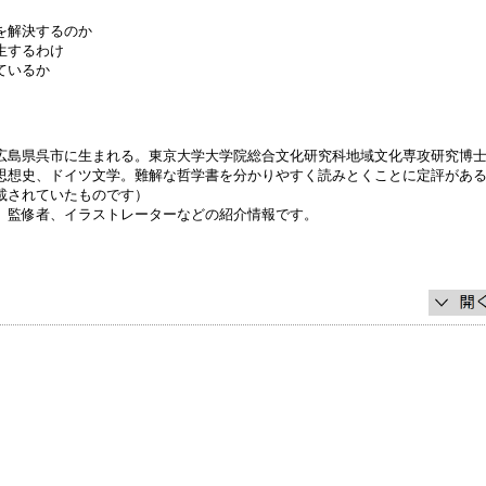
を解決するのか
生するわけ
ているか
広島県呉市に生まれる。東京大学大学院総合文化研究科地域文化専攻研究博
思想史、ドイツ文学。難解な哲学書を分かりやすく読みとくことに定評があ
載されていたものです）
、監修者、イラストレーターなどの紹介情報です。