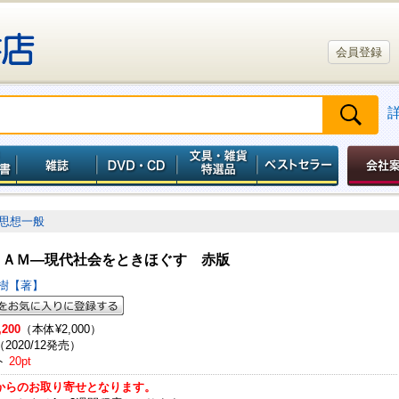
会員登録
思想一般
ＪＡＭ―現代社会をときほぐす 赤版
昌樹【著】
,200
（本体¥2,000）
（2020/12発売）
ト
20pt
からのお取り寄せとなります。