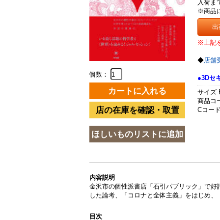
入荷ま
※商品
出
※上記
◆
店舗
個数：
●3D
サイズ 
商品コード
Cコード 
内容説明
金沢市の個性派書店「石引パブリック」で好
した論考、「コロナと全体主義」をはじめ、
目次