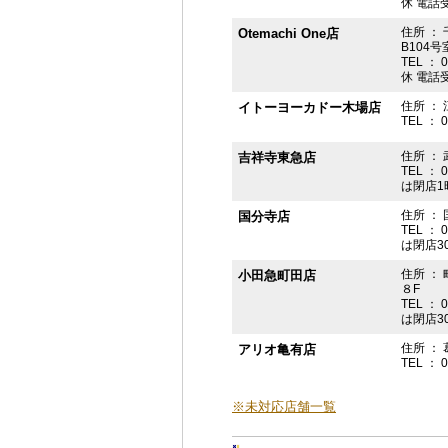
休 電話受付
住所 ： 
Otemachi One店
B104号
TEL ： 
休 電話受付
住所 ： 
イトーヨーカドー木場店
TEL ： 
住所 ：
吉祥寺東急店
TEL ： 
は閉店1
住所 ： 
国分寺店
TEL ： 
は閉店3
住所 ：
小田急町田店
８F
TEL ： 
は閉店3
住所 ： 
アリオ亀有店
TEL ： 
※未対応店舗一覧