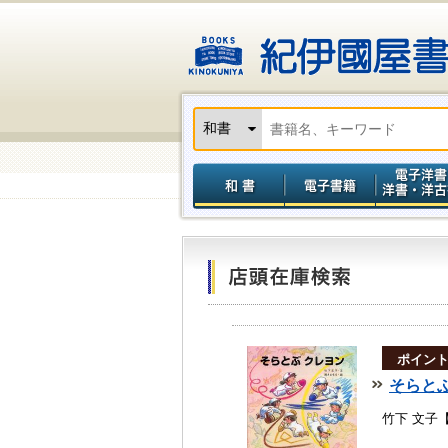
ポイン
そらと
竹下 文子