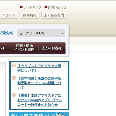
サイトマップ
お問い合わせ
ログイン
採用情報
よくある質問
詳細検索
【ウェブストアのアクセス障
害について】
【熊本地震】店舗の営業や店
舗受取サービスへの影響につ
いて
【重要】米国アプリストアに
おけるKinoppyアプリ ダウン
ロード一時停止のお知らせ