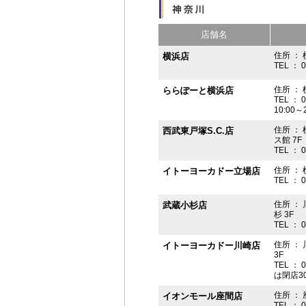
店舗名
住所 ： 
横浜店
TEL ： 
住所 ：
ららぽーと横浜店
TEL ： 
10:00
住所 ： 
西武東戸塚S.C.店
ス館 7F
TEL ： 
住所 ：
イトーヨーカドー立場店
TEL ： 
住所 ：
武蔵小杉店
杉 3F
TEL ： 
住所 ：
イトーヨーカドー川崎店
3F
TEL ： 
は閉店3
住所 ： 
イオンモール座間店
TEL ： 