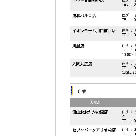
さいたま新都心店
TEL ： 
住所 ：
浦和パルコ店
TEL ： 
住所 ： 
イオンモール川口前川店
TEL ： 
住所 ： 
川越店
TEL ： 
10:00～
住所 ： 
入間丸広店
TEL ： 
は閉店3
店舗名
住所 ：
流山おおたかの森店
2F
TEL ： 
住所 ： 
セブンパークアリオ柏店
TEL ： 