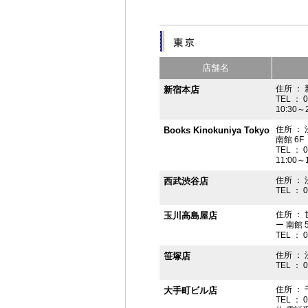
店舗名
住所 ： 
新宿本店
TEL ： 
10:30～
住所 ：
Books Kinokuniya Tokyo
南館 6F
TEL ： 
11:00～
住所 ：
西武渋谷店
TEL ： 
住所 ：
玉川高島屋店
ー 南館 
TEL ： 
住所 ： 
笹塚店
TEL ： 
住所 ： 
大手町ビル店
TEL ： 