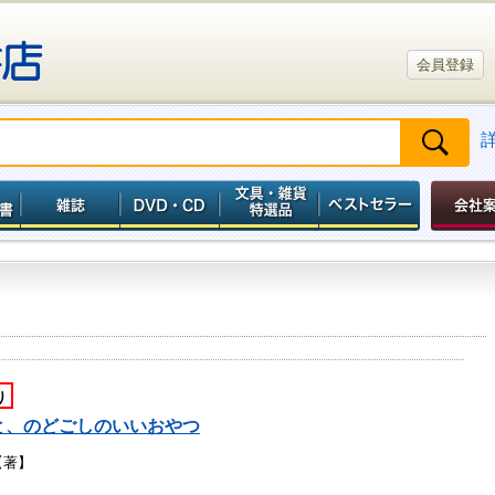
会員登録
り
と、のどごしのいいおやつ
【著】