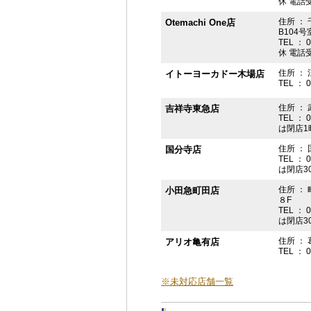
休 電話受付
住所 ： 
Otemachi One店
B104号
TEL ： 
休 電話受付
住所 ： 
イトーヨーカドー木場店
TEL ： 
住所 ：
吉祥寺東急店
TEL ： 
は閉店1
住所 ： 
国分寺店
TEL ： 
は閉店3
住所 ：
小田急町田店
８F
TEL ： 
は閉店3
住所 ： 
アリオ亀有店
TEL ： 
※未対応店舗一覧