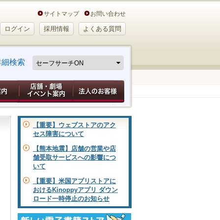
サイトマップ
お問い合わせ
ログイン
採用情報
よくある質問
詳細検索
【重要】ウェブストアのアク
セス障害について
【熊本地震】店舗の営業や店
舗受取サービスへの影響につ
いて
【重要】米国アプリストアに
おけるKinoppyアプリ ダウン
ロード一時停止のお知らせ