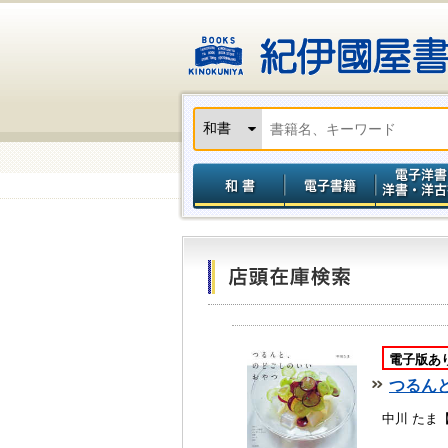
電子版あ
つるん
中川 たま