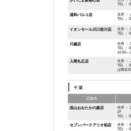
さいたま新都心店
TEL ： 
住所 ：
浦和パルコ店
TEL ： 
住所 ： 
イオンモール川口前川店
TEL ： 
住所 ： 
川越店
TEL ： 
10:00～
住所 ： 
入間丸広店
TEL ： 
は閉店3
店舗名
住所 ：
流山おおたかの森店
2F
TEL ： 
住所 ： 
セブンパークアリオ柏店
TEL ： 