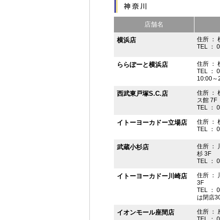
店舗名
住所 ： 
横浜店
TEL ： 
住所 ：
ららぽーと横浜店
TEL ： 
10:00
住所 ： 
西武東戸塚S.C.店
ス館 7F
TEL ： 
住所 ：
イトーヨーカドー立場店
TEL ： 
住所 ：
武蔵小杉店
杉 3F
TEL ： 
住所 ：
イトーヨーカドー川崎店
3F
TEL ： 
は閉店3
住所 ： 
イオンモール座間店
TEL ： 