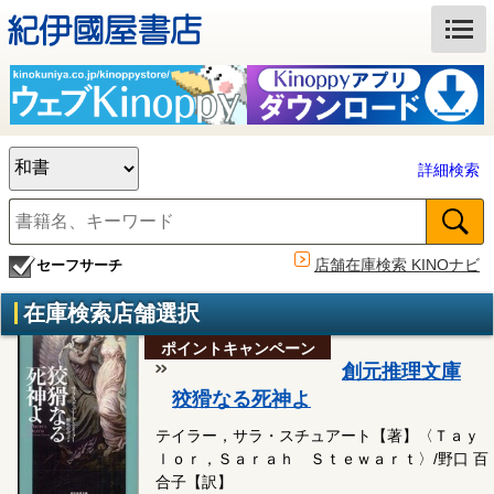
詳細検索
店舗在庫検索 KINOナビ
セーフサーチ
在庫検索店舗選択
ポイントキャンペーン
創元推理文庫
狡猾なる死神よ
テイラー，サラ・スチュアート【著】〈Ｔａｙ
ｌｏｒ，Ｓａｒａｈ Ｓｔｅｗａｒｔ〉/野口 百
合子【訳】