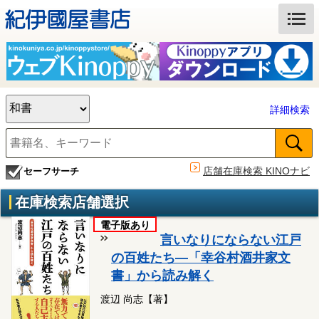
詳細検索
店舗在庫検索 KINOナビ
セーフサーチ
在庫検索店舗選択
電子版あり
言いなりにならない江戸
の百姓たち―「幸谷村酒井家文
書」から読み解く
渡辺 尚志【著】