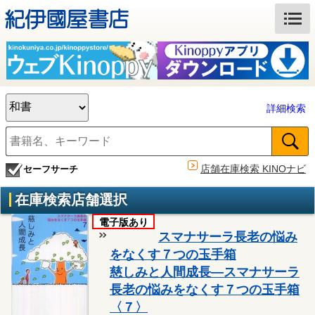
詳細検索
店舗在庫検索 KINOナビ
セーフサーチ
在庫検索店舗選択
電子版あり
スマナサーラ長老の悩み
をなくす７つの玉手箱
慈しみと人間成長―スマナサーラ
長老の悩みをなくす７つの玉手箱
〈７〉