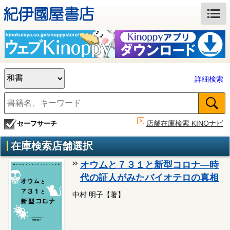
詳細検索
店舗在庫検索 KINOナビ
セーフサーチ
在庫検索店舗選択
オウムと７３１と新型コロナ―時
代の証人がみたバイオテロの真相
中村 明子【著】