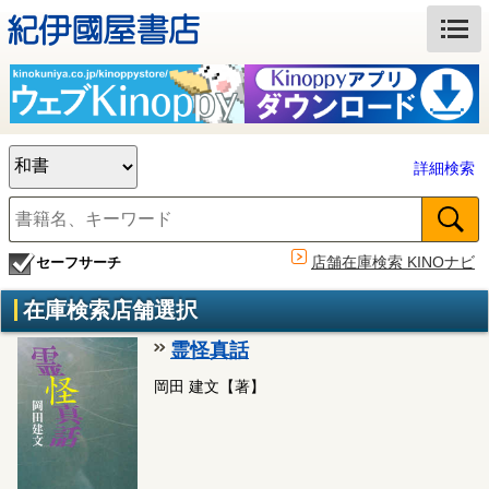
詳細検索
店舗在庫検索 KINOナビ
セーフサーチ
在庫検索店舗選択
霊怪真話
岡田 建文【著】