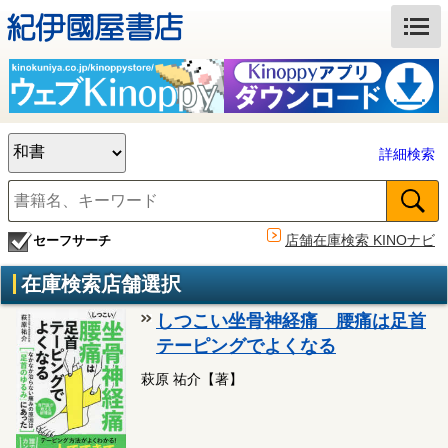
詳細検索
店舗在庫検索 KINOナビ
セーフサーチ
在庫検索店舗選択
しつこい坐骨神経痛 腰痛は足首
テーピングでよくなる
萩原 祐介【著】