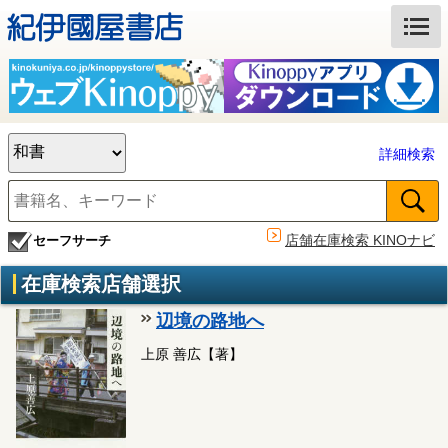
詳細検索
店舗在庫検索 KINOナビ
セーフサーチ
在庫検索店舗選択
辺境の路地へ
上原 善広【著】