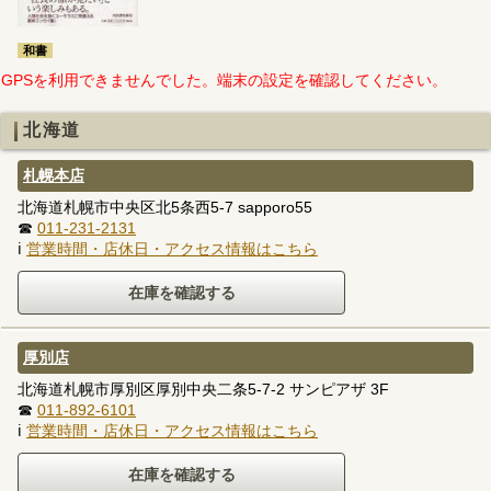
和書
GPSを利用できませんでした。端末の設定を確認してください。
北海道
札幌本店
北海道札幌市中央区北5条西5-7 sapporo55
☎
011-231-2131
ℹ
営業時間・店休日・アクセス情報はこちら
厚別店
北海道札幌市厚別区厚別中央二条5-7-2 サンピアザ 3F
☎
011-892-6101
ℹ
営業時間・店休日・アクセス情報はこちら