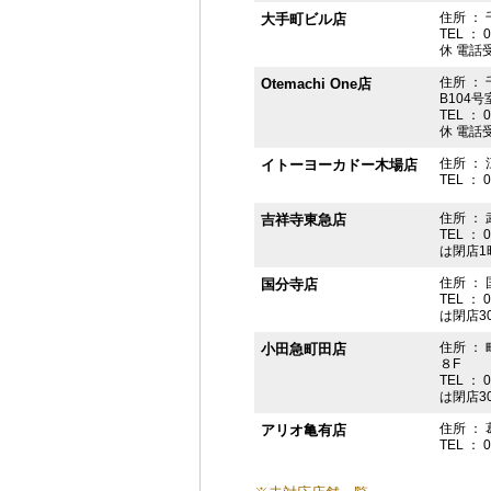
住所 ： 
大手町ビル店
TEL ： 
休 電話受付
住所 ： 
Otemachi One店
B104号
TEL ： 
休 電話受付
住所 ： 
イトーヨーカドー木場店
TEL ： 
住所 ：
吉祥寺東急店
TEL ： 
は閉店1
住所 ： 
国分寺店
TEL ： 
は閉店3
住所 ：
小田急町田店
８F
TEL ： 
は閉店3
住所 ： 
アリオ亀有店
TEL ： 