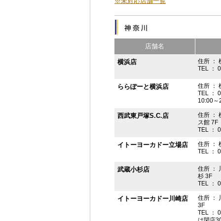
※未対応店舗一覧
店舗名
住所 ： 
横浜店
TEL ： 
住所 ：
ららぽーと横浜店
TEL ： 
10:00
住所 ： 
西武東戸塚S.C.店
ス館 7F
TEL ： 
住所 ：
イトーヨーカドー立場店
TEL ： 
住所 ：
武蔵小杉店
杉 3F
TEL ： 
住所 ：
イトーヨーカドー川崎店
3F
TEL ： 
は閉店3