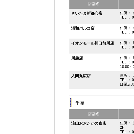
店舗名
住所 ： 
さいたま新都心店
TEL ： 
住所 ：
浦和パルコ店
TEL ： 
住所 ： 
イオンモール川口前川店
TEL ： 
住所 ： 
川越店
TEL ： 
10:00～
住所 ： 
入間丸広店
TEL ： 
は閉店3
店舗名
住所 ：
流山おおたかの森店
2F
TEL ： 