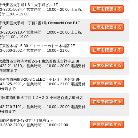
千代田区大手町1-6-1 大手町ビル 1F
03-3201-5084／ 営業時間 ： 10:00～20:00 土日祝
 11:00～19:00
千代田区大手町一丁目2番1号 Otemachi One B1F
室
03-3201-3918／ 営業時間 ： 10:00～20:00 土日祝
 11:00～19:00
江東区木場1-5-30 イトーヨーカドー木場店 2F
03-6660-2502／ 営業時間 ： 10:00～21:00
 武蔵野市吉祥寺本町2-3-1 東急百貨店吉祥寺店 8F
0422-21-1810／ 営業時間 ： 10:00～20:00 電話受付
時間前まで
国分寺市南町3-20-3 CELEO（セレオ）国分寺 8F
042-325-3991／ 営業時間 ： 10:00～21:00 電話受付
0分前まで
 町田市原町田６丁目１２−２０ 小田急百貨店町田店
042-710-7191／ 営業時間 ： 10:00～20:00 電話受付
0分前まで
葛飾区亀有3-49-3アリオ亀有 2 F
03-3602-2703／ 営業時間 ： 10:00~21:00