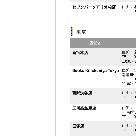
住所 ： 
セブンパークアリオ柏店
TEL ： 
店舗名
住所 ： 
新宿本店
TEL ： 
10:30～
住所 ：
Books Kinokuniya Tokyo
南館 6F
TEL ： 
11:00～
住所 ：
西武渋谷店
TEL ： 
住所 ：
玉川高島屋店
ー 南館 
TEL ： 
住所 ： 
笹塚店
TEL ： 