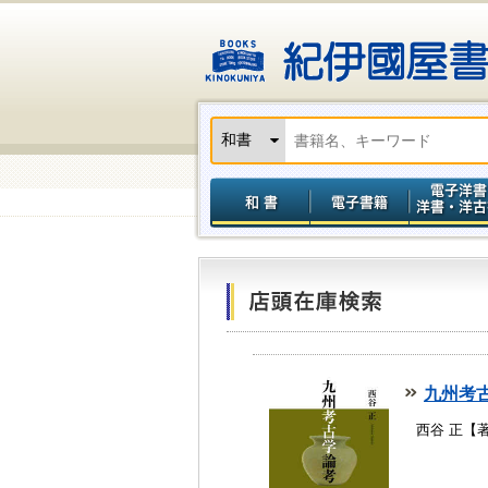
九州考
西谷 正【