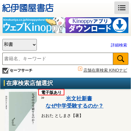
詳細検索
店舗在庫検索 KINOナビ
セーフサーチ
在庫検索店舗選択
電子版あり
光文社新書
なぜ中学受験するのか？
おおた としまさ【著】