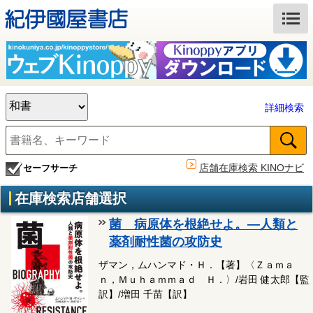
詳細検索
店舗在庫検索 KINOナビ
セーフサーチ
在庫検索店舗選択
菌 病原体を根絶せよ。―人類と
薬剤耐性菌の攻防史
ザマン，ムハンマド・Ｈ．【著】〈Ｚａｍａ
ｎ，Ｍｕｈａｍｍａｄ Ｈ．〉/岩田 健太郎【監
訳】/増田 千苗【訳】