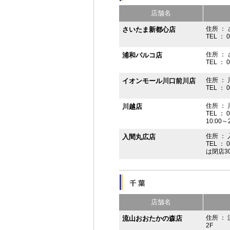
店舗名
住所 ： 
さいたま新都心店
TEL ： 
住所 ：
浦和パルコ店
TEL ： 
住所 ： 
イオンモール川口前川店
TEL ： 
住所 ： 
川越店
TEL ： 
10:00～
住所 ： 
入間丸広店
TEL ： 
は閉店3
店舗名
住所 ：
流山おおたかの森店
2F