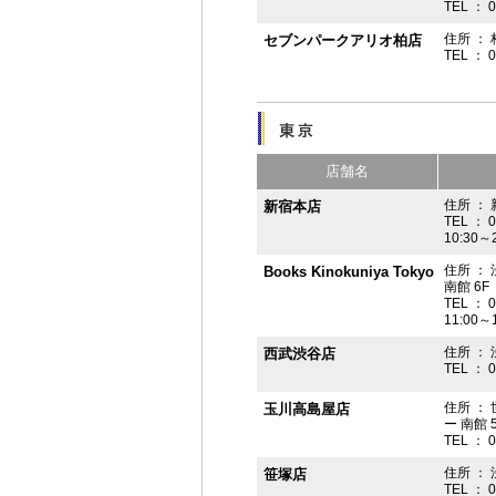
TEL ： 
住所 ： 
セブンパークアリオ柏店
TEL ： 
店舗名
住所 ： 
新宿本店
TEL ： 
10:30～
住所 ：
Books Kinokuniya Tokyo
南館 6F
TEL ： 
11:00～
住所 ：
西武渋谷店
TEL ： 
住所 ：
玉川高島屋店
ー 南館 
TEL ： 
住所 ： 
笹塚店
TEL ： 