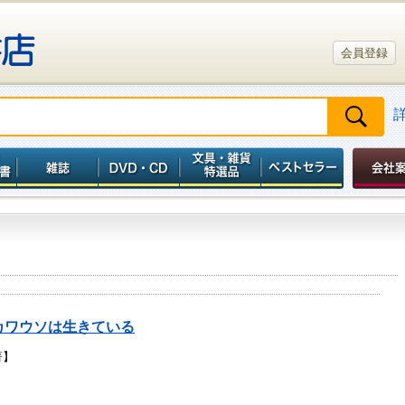
会員登録
カワウソは生きている
著】