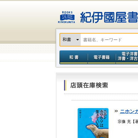
ニホン
宗像 充【