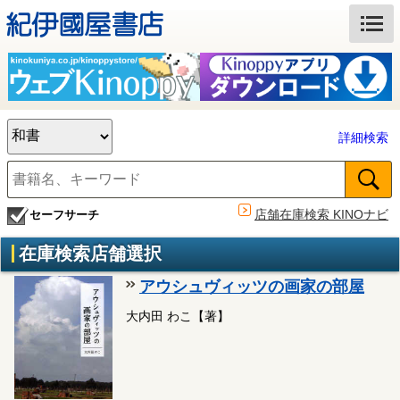
詳細検索
店舗在庫検索 KINOナビ
セーフサーチ
在庫検索店舗選択
アウシュヴィッツの画家の部屋
大内田 わこ【著】