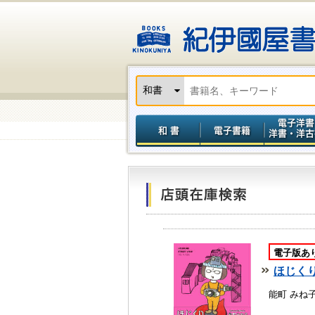
電子版あ
ほじく
能町 みね