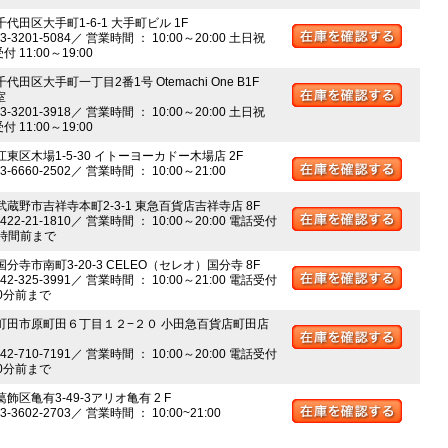
千代田区大手町1-6-1 大手町ビル 1F
03-3201-5084／ 営業時間 ： 10:00～20:00 土日祝
 11:00～19:00
千代田区大手町一丁目2番1号 Otemachi One B1F
室
03-3201-3918／ 営業時間 ： 10:00～20:00 土日祝
 11:00～19:00
江東区木場1-5-30 イトーヨーカドー木場店 2F
03-6660-2502／ 営業時間 ： 10:00～21:00
 武蔵野市吉祥寺本町2-3-1 東急百貨店吉祥寺店 8F
0422-21-1810／ 営業時間 ： 10:00～20:00 電話受付
時間前まで
国分寺市南町3-20-3 CELEO（セレオ）国分寺 8F
042-325-3991／ 営業時間 ： 10:00～21:00 電話受付
0分前まで
 町田市原町田６丁目１２−２０ 小田急百貨店町田店
042-710-7191／ 営業時間 ： 10:00～20:00 電話受付
0分前まで
葛飾区亀有3-49-3アリオ亀有 2 F
03-3602-2703／ 営業時間 ： 10:00~21:00