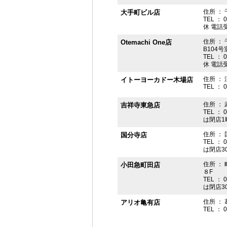
住所 ： 
大手町ビル店
TEL ： 
休 電話受付
住所 ： 
Otemachi One店
B104号
TEL ： 
休 電話受付
住所 ： 
イトーヨーカドー木場店
TEL ： 
住所 ：
吉祥寺東急店
TEL ： 
は閉店1
住所 ： 
国分寺店
TEL ： 
は閉店3
住所 ：
小田急町田店
８F
TEL ： 
は閉店3
住所 ： 
アリオ亀有店
TEL ： 