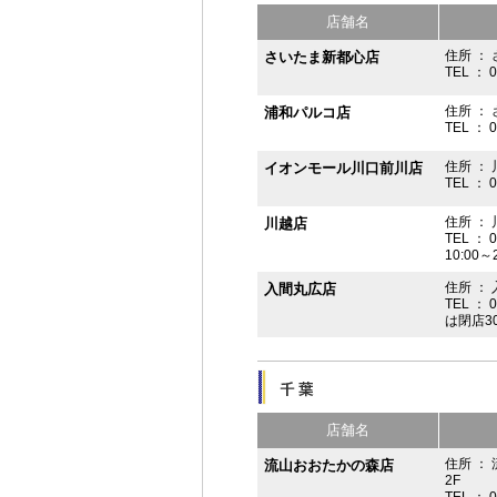
店舗名
住所 ： 
さいたま新都心店
TEL ： 
住所 ：
浦和パルコ店
TEL ： 
住所 ： 
イオンモール川口前川店
TEL ： 
住所 ： 
川越店
TEL ： 
10:00～
住所 ： 
入間丸広店
TEL ： 
は閉店3
店舗名
住所 ：
流山おおたかの森店
2F
TEL ： 