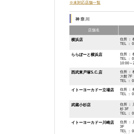
※未対応店舗一覧
店舗名
住所 ： 
横浜店
TEL ： 
住所 ：
ららぽーと横浜店
TEL ： 
10:00
住所 ： 
西武東戸塚S.C.店
ス館 7F
TEL ： 
住所 ：
イトーヨーカドー立場店
TEL ： 
住所 ：
武蔵小杉店
杉 3F
TEL ： 
住所 ：
イトーヨーカドー川崎店
3F
TEL ： 