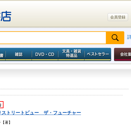
会員登録
り
りストリートビュー ザ・フューチャー
子【著】