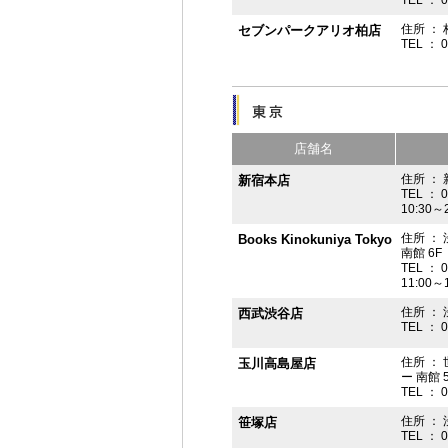
住所 ： 
セブンパークアリオ柏店
TEL ： 
店舗名
住所 ： 
新宿本店
TEL ： 
10:30～
住所 ：
Books Kinokuniya Tokyo
南館 6F
TEL ： 
11:00～
住所 ：
西武渋谷店
TEL ： 
住所 ：
玉川高島屋店
ー 南館 
TEL ： 
住所 ： 
笹塚店
TEL ： 