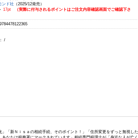
モンド社
（2025/12発売）
ト
17pt
（実際に付与されるポイントはご注文内容確認画面でご確認下さ
784478122365
：
/
化」「新Ｎｉｓａの相続手続、そのポイント！」「住所変更をずっと無視し
、あなたは税務署にマークされています」相続専門税理士が「身近な人が亡