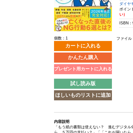
ダイヤ
ポイン
い）
ISBN：9
個数：1
ファイル
内容説明
「もう紙の書類は使えない？ 進むデジタル
ら、５万円の支払い？」「「これが届いたら