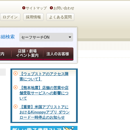
サイトマップ
お問い合わせ
ログイン
採用情報
よくある質問
詳細検索
【ウェブストアのアクセス障
害について】
【熊本地震】店舗の営業や店
舗受取サービスへの影響につ
いて
【重要】米国アプリストアに
おけるKinoppyアプリ ダウン
ロード一時停止のお知らせ