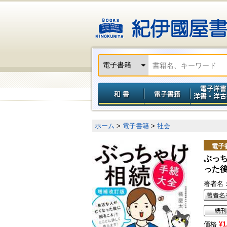
ホーム
>
電子書籍
>
社会
電子
ぶっち
った
著者名
価格
¥1