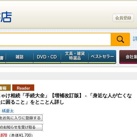
会員登録
書籍
Reader
ゃけ相続「手続大全」【増補改訂版】 - 「身近な人が亡くな
後に困ること」をとことん詳し
：
橘慶太
,870
（本体¥1,700）