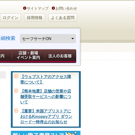
サイトマップ
お問い合わせ
ログイン
採用情報
よくある質問
詳細検索
【ウェブストアのアクセス障
害について】
【熊本地震】店舗の営業や店
舗受取サービスへの影響につ
いて
【重要】米国アプリストアに
おけるKinoppyアプリ ダウン
ロード一時停止のお知らせ