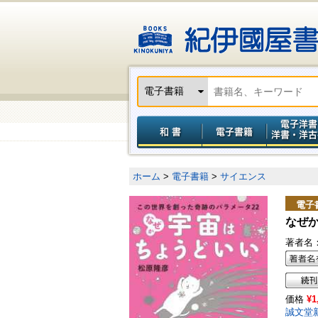
ホーム
>
電子書籍
>
サイエンス
電子
なぜか
著者名
価格
¥1
誠文堂