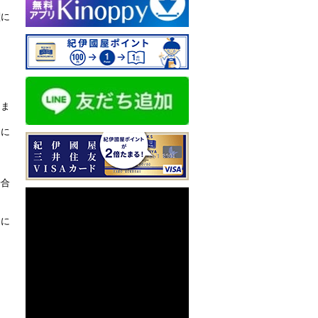
璧に
りま
界に
場合
うに