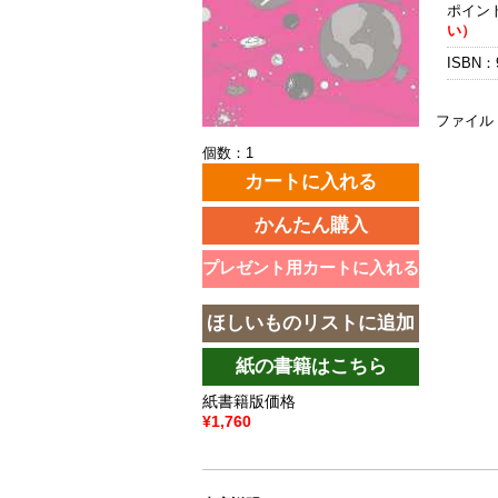
ポイン
い）
ISBN：9
ファイル
個数：1
紙書籍版価格
¥1,760