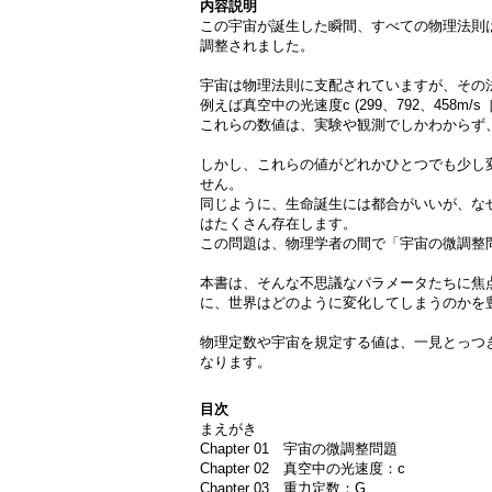
内容説明
この宇宙が誕生した瞬間、すべての物理法則
調整されました。
宇宙は物理法則に支配されていますが、その
例えば真空中の光速度c (299、792、458m
これらの数値は、実験や観測でしかわからず
しかし、これらの値がどれかひとつでも少し
せん。
同じように、生命誕生には都合がいいが、な
はたくさん存在します。
この問題は、物理学者の間で「宇宙の微調整
本書は、そんな不思議なパラメータたちに焦
に、世界はどのように変化してしまうのかを
物理定数や宇宙を規定する値は、一見とっつ
なります。
目次
まえがき
Chapter 01 宇宙の微調整問題
Chapter 02 真空中の光速度：c
Chapter 03 重力定数：G