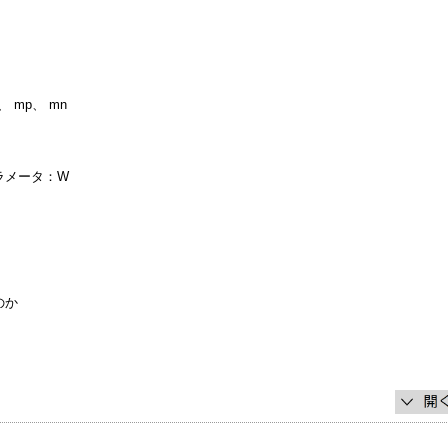
 mp、 mn
パラメータ：W
のか