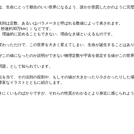
は、生命にとって都合のいい世界になるよう、誰かが意図したかのように完
法則は定数、あるいはパラメータと呼ばれる数値によって表されます。
/s［秒速約30万km］）などです。
、理論的に定めることもできない、理由なき値といえるものです。
変わっただけで、この世界を大きく変えてしまい、生命が誕生することはあ
ぜこの値になったのか説明ができない物理定数や宇宙を規定する値がこの世
問題」として知られています。
点を当て、その法則の役割や、もしその値が大きかったり小さかったりした
豊富なイラストとともに紹介します。
きにくいものばかりですが、それらの性質がわかるとより身近に感じられよ