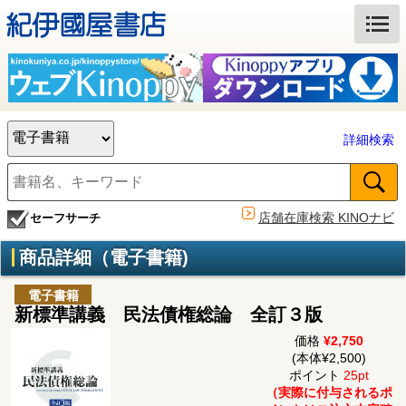
詳細検索
店舗在庫検索 KINOナビ
セーフサーチ
商品詳細（電子書籍)
電子書籍
新標準講義 民法債権総論 全訂３版
価格
¥2,750
(本体¥2,500)
ポイント
25pt
（実際に付与されるポ