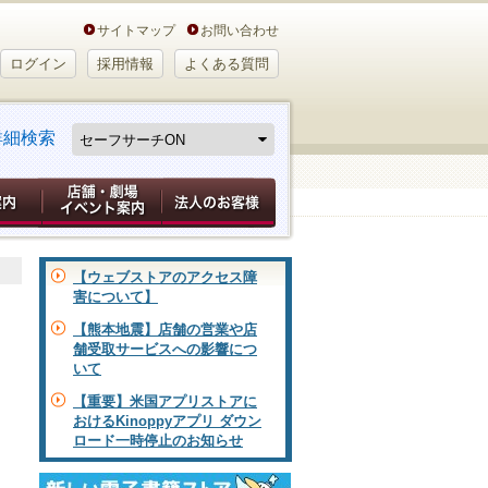
サイトマップ
お問い合わせ
ログイン
採用情報
よくある質問
詳細検索
【ウェブストアのアクセス障
害について】
【熊本地震】店舗の営業や店
舗受取サービスへの影響につ
いて
【重要】米国アプリストアに
おけるKinoppyアプリ ダウン
ロード一時停止のお知らせ