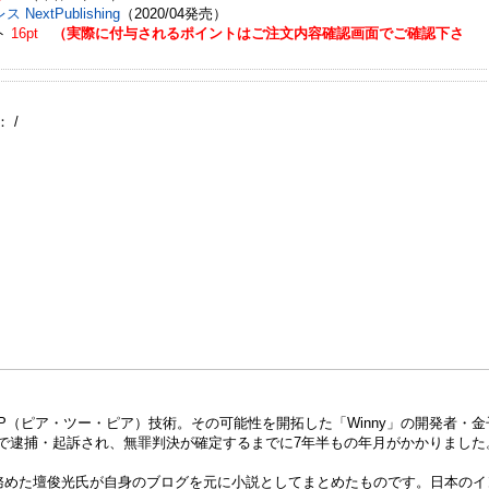
 NextPublishing
（2020/04発売）
ト
16pt
（実際に付与されるポイントはご注文内容確認画面でご確認下さ
：
/
P（ピア・ツー・ピア）技術。その可能性を開拓した「Winny」の開発者・金
いで逮捕・起訴され、無罪判決が確定するまでに7年半もの年月がかかりました
を務めた壇俊光氏が自身のブログを元に小説としてまとめたものです。日本のイ