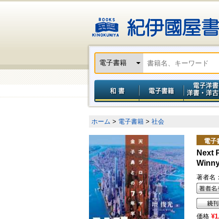
ホーム
>
電子書籍
>
社会
電子
Next 
Win
著者名
価格
¥1