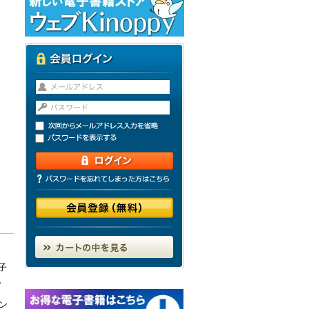
子
。
ン