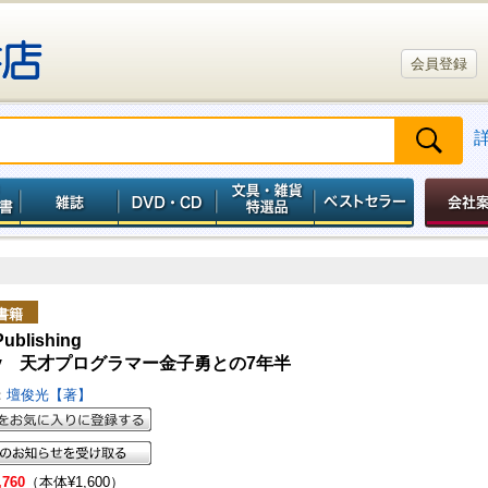
会員登録
書籍
Publishing
ny 天才プログラマー金子勇との7年半
：
壇俊光【著】
,760
（本体¥1,600）