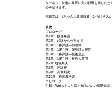
ターネット技術の発展に負の影響を残したと言
心を語ります。
推薦文は、2ちゃんねる開設者・ひろゆき氏
目次
プロローグ
第1章 捜査弁護
第2章 起訴から公判まで
第3章 1審弁護―前哨戦
第4章 1審弁護―警察証人尋問
第5章 1審弁護―技術立証
第6章 1審弁護―被告人質問
第7章 地裁判決
第8章 控訴審
第9章 高裁判決
第10章 最高裁決定
エピローグ
付録 Winnyをより深く知るための基礎知識