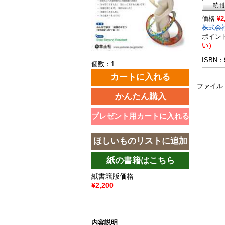
価格
¥2
株式会
ポイン
い）
ISBN：9
個数：1
ファイル
紙書籍版価格
¥2,200
内容説明