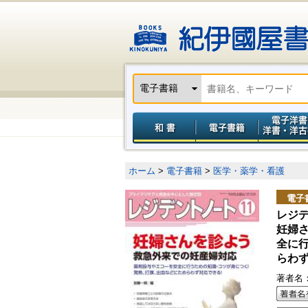
ホーム
>
電子書籍
>
医学・薬学・看護
電子
レジ
妊婦
全に
らわ
著者名