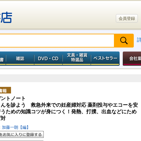
会員登録
書籍
デントノート
さんを診よう 救急外来での妊産婦対応 薬剤投与やエコーを安
行うための知識コツが身につく！発熱、打撲、出血などにため
ず対
：
加藤一朗【編】