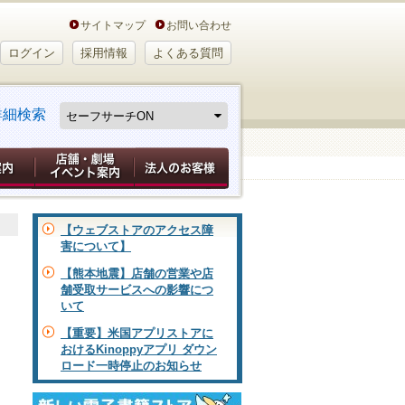
サイトマップ
お問い合わせ
ログイン
採用情報
よくある質問
詳細検索
【ウェブストアのアクセス障
害について】
【熊本地震】店舗の営業や店
舗受取サービスへの影響につ
いて
【重要】米国アプリストアに
おけるKinoppyアプリ ダウン
ロード一時停止のお知らせ