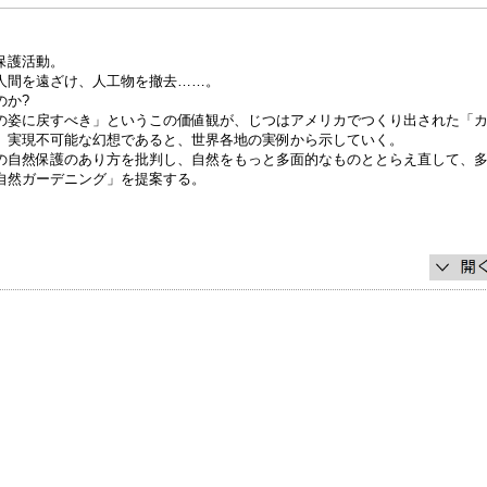
保護活動。
人間を遠ざけ、人工物を撤去……。
のか?
の姿に戻すべき」というこの価値観が、じつはアメリカでつくり出された「
、実現不可能な幻想であると、世界各地の実例から示していく。
の自然保護のあり方を批判し、自然をもっと多面的なものととらえ直して、
自然ガーデニング」を提案する。