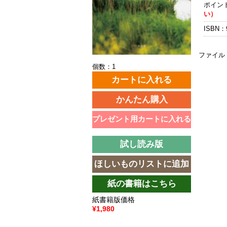
ポイン
い）
ISBN：9
ファイル
個数：1
紙書籍版価格
¥1,980