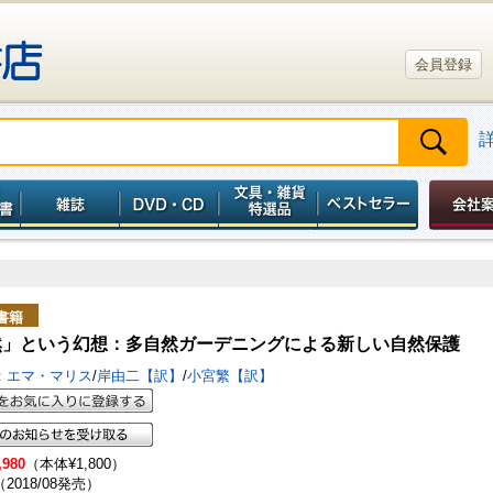
会員登録
書籍
然」という幻想：多自然ガーデニングによる新しい自然保護
：
エマ・マリス
/
岸由二【訳】
/
小宮繁【訳】
,980
（本体¥1,800）
（2018/08発売）