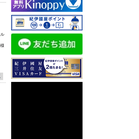
カル
多様