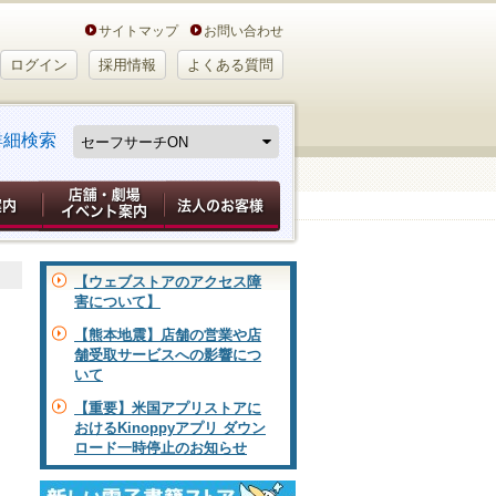
サイトマップ
お問い合わせ
ログイン
採用情報
よくある質問
詳細検索
【ウェブストアのアクセス障
害について】
【熊本地震】店舗の営業や店
舗受取サービスへの影響につ
いて
【重要】米国アプリストアに
おけるKinoppyアプリ ダウン
ロード一時停止のお知らせ