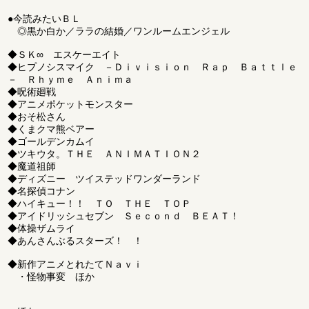
●今読みたいＢＬ
◎黒か白か／ララの結婚／ワンルームエンジェル
◆ＳＫ∞ エスケーエイト
◆ヒプノシスマイク －Ｄｉｖｉｓｉｏｎ Ｒａｐ Ｂａｔｔｌｅ
－ Ｒｈｙｍｅ Ａｎｉｍａ
◆呪術廻戦
◆アニメポケットモンスター
◆おそ松さん
◆くまクマ熊ベアー
◆ゴールデンカムイ
◆ツキウタ。ＴＨＥ ＡＮＩＭＡＴＩＯＮ２
◆魔道祖師
◆ディズニー ツイステッドワンダーランド
◆名探偵コナン
◆ハイキュー！！ ＴＯ ＴＨＥ ＴＯＰ
◆アイドリッシュセブン Ｓｅｃｏｎｄ ＢＥＡＴ！
◆体操ザムライ
◆あんさんぶるスターズ！ ！
◆新作アニメとれたてＮａｖｉ
・怪物事変 ほか