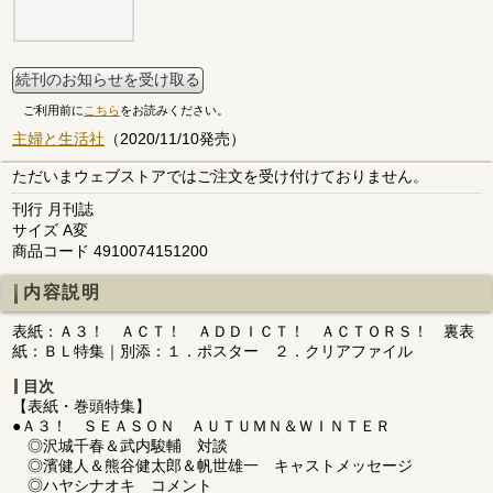
続刊のお知らせを受け取る
ご利用前に
こちら
をお読みください。
主婦と生活社
（2020/11/10発売）
ただいまウェブストアではご注文を受け付けておりません。
刊行 月刊誌
サイズ A変
商品コード 4910074151200
内容説明
表紙：Ａ３！ ＡＣＴ！ ＡＤＤＩＣＴ！ ＡＣＴＯＲＳ！ 裏表
紙：ＢＬ特集｜別添：１．ポスター ２．クリアファイル
目次
【表紙・巻頭特集】
●Ａ３！ ＳＥＡＳＯＮ ＡＵＴＵＭＮ＆ＷＩＮＴＥＲ
◎沢城千春＆武内駿輔 対談
◎濱健人＆熊谷健太郎＆帆世雄一 キャストメッセージ
◎ハヤシナオキ コメント