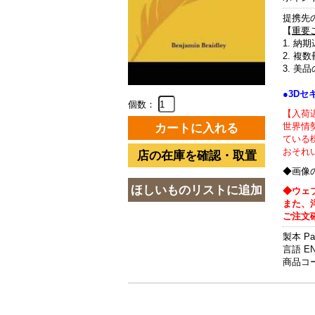
提携先
【
重要
1. 
2. 
3. 
●3D
個数：
【入荷
世界情
ている
おそれ
◆画像
◆ウェ
また、
ご注文
製本 P
言語 E
商品コード