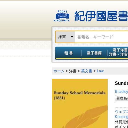
ホーム
> 洋書
>
英文書
>
Law
Sunda
Braidle
ウェブ
Kessing
外貨定価 
ポイン