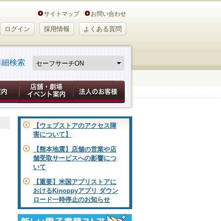
サイトマップ
お問い合わせ
ログイン
採用情報
よくある質問
詳細検索
【ウェブストアのアクセス障
害について】
【熊本地震】店舗の営業や店
舗受取サービスへの影響につ
いて
【重要】米国アプリストアに
おけるKinoppyアプリ ダウン
ロード一時停止のお知らせ