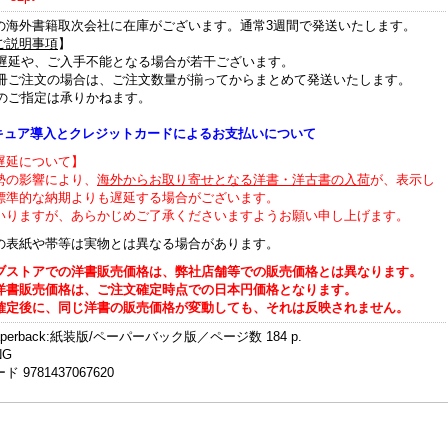
の海外書籍取次会社に在庫がございます。通常3週間で発送いたします。
ご説明事項
】
納期遅延や、ご入手不能となる場合が若干ございます。
複数冊ご注文の場合は、ご注文数量が揃ってからまとめて発送いたします。
美品のご指定は承りかねます。
セキュア導入とクレジットカードによるお支払いについて
遅延について】
勢の影響により、
海外からお取り寄せとなる洋書・洋古書の入荷
が、表示し
標準的な納期よりも遅延する場合がございます。
いりますが、あらかじめご了承くださいますようお願い申し上げます。
の表紙や帯等は実物とは異なる場合があります。
ブストアでの洋書販売価格は、弊社店舗等での販売価格とは異なります。
洋書販売価格は、ご注文確定時点での日本円価格となります。
確定後に、同じ洋書の販売価格が変動しても、それは反映されません。
aperback:紙装版/ペーパーバック版／ページ数 184 p.
NG
 9781437067620