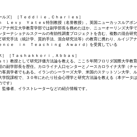
ールズ］ ［Ｔｅｄｄｌｉｅ，Ｃｈａｒｌｅｓ］
ｎ Ｌｅｖｙ Ｙａｔｅｓ特別教授（名誉教授）。英国ニューカッスルアポ
ジアナ州立大学教育学部では副学部長を務めたほか、ニューオーリンズ大学
ンターナショナルスクールの有効性調査プロジェクトを含む、複数の混合研
て研究手法（統計学、質的手法、混合研究法等）の教育に携わり、ルイジア
ｅｎｃｅ ｉｎ Ｔｅａｃｈｉｎｇ Ａｗａｒｄ）を受賞している
ス］ ［Ｔａｓｈａｋｋｏｒｉ，Ａｂｂａｓ］
ｓｔ）教授として研究評価方法論を教える。ここ５年間フロリダ国際大学教
程の副学部長を歴任。カロライナ人口センターとノースカロライナ大学（チ
の客員学者でもある。イランのシーラーズ大学、米国のステットソン大学、
大学院課程で、３０年にわたり社会心理学と研究方法論を教える（本データ
のです）
、監修者、イラストレーターなどの紹介情報です。