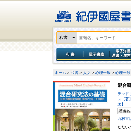
ホーム
>
和書
>
人文
>
心理一般
>
心理一般
混合
テッド
ス【著
訳】
西村書
ただい