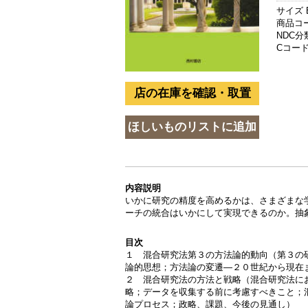
サイズ 
商品コード
NDC分類
Cコード 
内容説明
いかに研究の精度を高めるかは、さまざまな
ーチの統合はいかにして実現できるのか。抽
目次
１ 混合研究法第３の方法論的動向（第３の
論的思想；方法論の変遷―２０世紀から現在
２ 混合研究法の方法と戦略（混合研究法に
略；データを収集する前に考慮すべきこと；
論プロセス；政略、課題、今後の見通し）