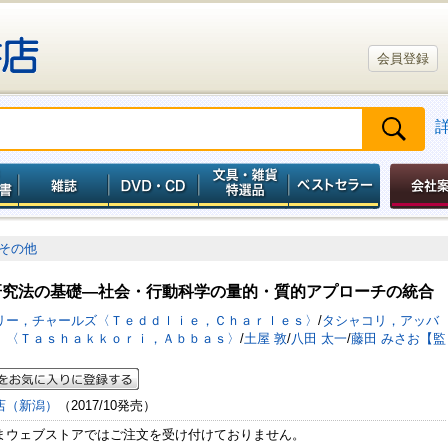
会員登録
その他
研究法の基礎―社会・行動科学の量的・質的アプローチの統合
リー，チャールズ〈Ｔｅｄｄｌｉｅ，Ｃｈａｒｌｅｓ〉
/
タシャコリ，アッバ
】〈Ｔａｓｈａｋｋｏｒｉ，Ａｂｂａｓ〉
/
土屋 敦
/
八田 太一
/
藤田 みさお【監
店（新潟）
（2017/10発売）
まウェブストアではご注文を受け付けておりません。