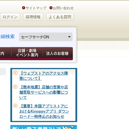
サイトマップ
お問い合わせ
ログイン
採用情報
よくある質問
詳細検索
【ウェブストアのアクセス障
害について】
【熊本地震】店舗の営業や店
舗受取サービスへの影響につ
いて
【重要】米国アプリストアに
おけるKinoppyアプリ ダウン
ロード一時停止のお知らせ