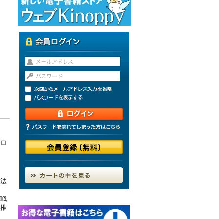
プロ
方法
グ戦
の推