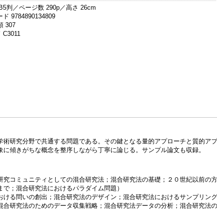
B5判／ページ数 290p／高さ 26cm
 9784890134809
 307
C3011
学術研究分野で共通する問題である。その鍵となる量的アプローチと質的ア
象に傾きがちな概念を整序しながら丁寧に論じる。サンプル論文も収録。
研究コミュニティとしての混合研究法；混合研究法の基礎；２０世紀以前の
まで；混合研究法におけるパラダイム問題）
おける問いの創出；混合研究法のデザイン；混合研究法におけるサンプリン
混合研究法のためのデータ収集戦略；混合研究法データの分析；混合研究法