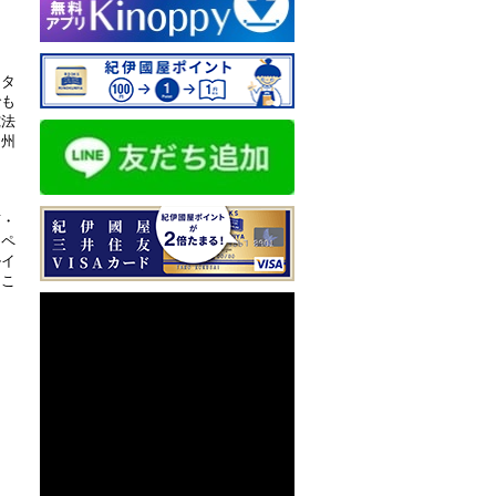
ンタ
でも
究法
ナ州
育・
ャペ
ルイ
はこ