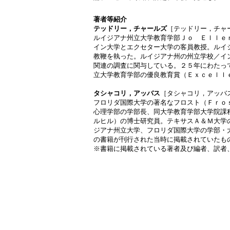
著者等紹介
テッドリー，チャールズ
［テッドリー，チャ
ルイジアナ州立大学教育学部Ｊｏ Ｅｌｌｅ
イン大学とエクセター大学の客員教授。ルイ
教鞭を執った。ルイジアナ州の州立学校／イ
関連の調査に関与している。２５年にわたっ
立大学教育学部の優良教育賞（Ｅｘｃｅｌｌ
タシャコリ，アッバス
［タシャコリ，アッバ
フロリダ国際大学の著名なフロスト（Ｆｒｏ
心理学部の学部長、同大学教育学部大学院課
ルヒル）の博士研究員。テキサスＡ＆Ｍ大学
ジアナ州立大学、フロリダ国際大学の学部・
の書籍が刊行された当時に掲載されていたも
※書籍に掲載されている著者及び編者、訳者