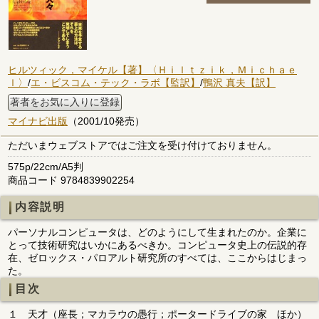
ヒルツィック，マイケル【著】〈Ｈｉｌｔｚｉｋ，Ｍｉｃｈａｅ
ｌ〉
/
エ・ビスコム・テック・ラボ【監訳】
/
鴨沢 真夫【訳】
著者をお気に入りに登録
マイナビ出版
（2001/10発売）
ただいまウェブストアではご注文を受け付けておりません。
575p/22cm/A5判
商品コード 9784839902254
内容説明
パーソナルコンピュータは、どのようにして生まれたのか。企業に
とって技術研究はいかにあるべきか。コンピュータ史上の伝説的存
在、ゼロックス・パロアルト研究所のすべては、ここからはじまっ
た。
目次
１ 天才（座長；マカラウの愚行；ポータードライブの家 ほか）