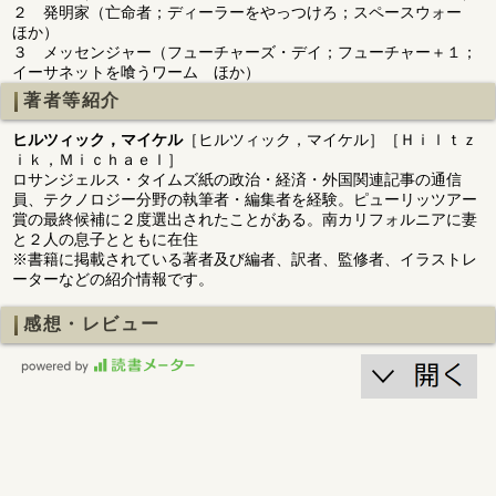
２ 発明家（亡命者；ディーラーをやっつけろ；スペースウォー
ほか）
３ メッセンジャー（フューチャーズ・デイ；フューチャー＋１；
イーサネットを喰うワーム ほか）
著者等紹介
ヒルツィック，マイケル
［ヒルツィック，マイケル］［Ｈｉｌｔｚ
ｉｋ，Ｍｉｃｈａｅｌ］
ロサンジェルス・タイムズ紙の政治・経済・外国関連記事の通信
員、テクノロジー分野の執筆者・編集者を経験。ピューリッツアー
賞の最終候補に２度選出されたことがある。南カリフォルニアに妻
と２人の息子とともに在住
※書籍に掲載されている著者及び編者、訳者、監修者、イラストレ
ーターなどの紹介情報です。
感想・レビュー