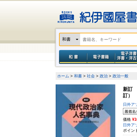
ホーム
>
和書
>
社会
>
政治
>
政治一般
新訂
訂）
日外ア
価格
¥1
日外ア
ポイン