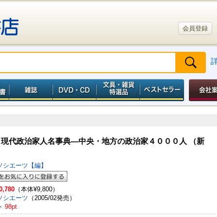
会員登録
 現代政治家人名事典―中央・地方の政治家４０００人 （新
ソシエーツ【編】
0,780
（本体¥9,800）
ソシエーツ
（2005/02発売）
ト
98pt