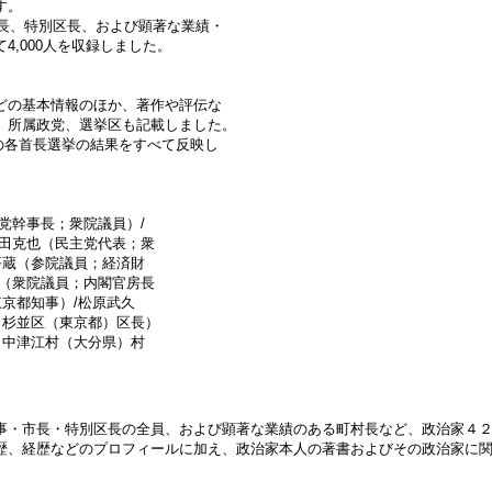
す。
市長、特別区長、および顕著な業績・
,000人を収録しました。
どの基本情報のほか、著作や評伝な
、所属政党、選挙区も記載しました。
での各首長選挙の結果をすべて反映し
党幹事長；衆院議員）/
岡田克也（民主党代表；衆
平蔵（参院議員；経済財
之（衆院議員；内閣官房長
東京都知事）/松原武久
（杉並区（東京都）区長）
（中津江村（大分県）村
事・市長・特別区長の全員、および顕著な業績のある町村長など、政治家４
歴、経歴などのプロフィールに加え、政治家本人の著書およびその政治家に