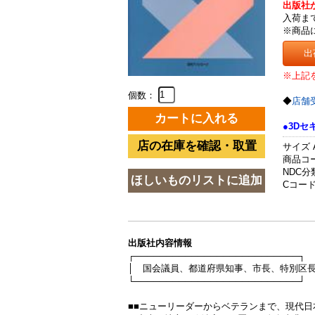
出版社
入荷ま
※商品
出
※上記
個数：
◆
店舗
●3D
サイズ 
商品コード
NDC分類
Cコード 
出版社内容情報
┌──────────────────────────┐
│ 国会議員、都道府県知事、市長、特別区長
└──────────────────────────┘
■■ニューリーダーからベテランまで、現代日