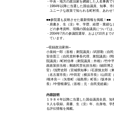
・中央・地方の政治家を網羅した人名事典で
・1984年以降に当選した国会議員、知事、
ユニークな政策で知られる町村長、あわせて4
■■参院選も反映させた最新情報を掲載！■■
・肩書き、生（没）年、学歴、経歴・業績な
どの参考資料、現職の国会議員については
・2004年7月の参議院選挙、および10月ま
ています。
─収録政治家例─
小泉純一郎（首相；衆院議員）/武部勤（自民
安倍晋三（自民党幹事長代理、衆院議員）/
院議員）/町村信孝（衆院議員；外相）/竹中
政政策担当相；郵政民営化担当相）/細田博
官）/浅野史郎（宮城県知事）/石原慎太郎（
（名古屋市長）/中田宏（横浜市長）/山田宏
/根本良一（矢祭町（福島県）町長）/坂本休
長）/中曽根康弘（首相；元・自民党総裁）
内容説明
１９８４年以降に当選した国会議員全員、知
９人を収録。肩書、生（没）年、出身地、学
る評伝情報を掲載。