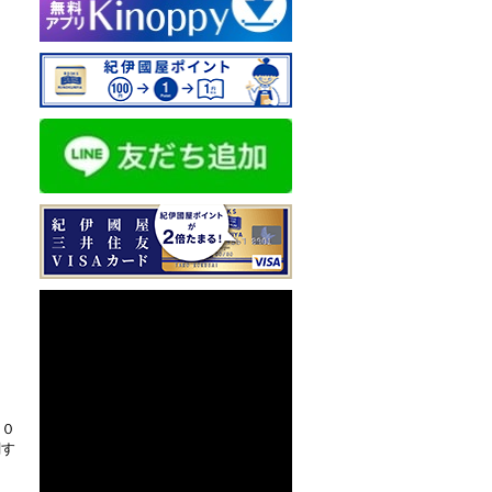
２０
関す