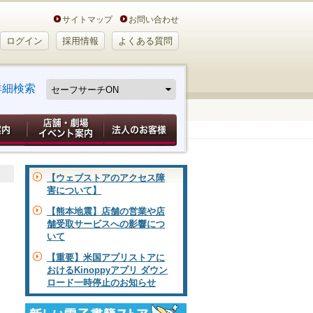
サイトマップ
お問い合わせ
ログイン
採用情報
よくある質問
詳細検索
【ウェブストアのアクセス障
害について】
【熊本地震】店舗の営業や店
舗受取サービスへの影響につ
いて
【重要】米国アプリストアに
おけるKinoppyアプリ ダウン
ロード一時停止のお知らせ