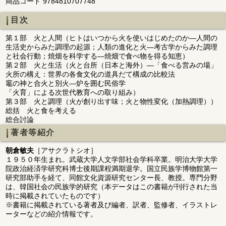
商品コード 9784810707748
目次
第１部 火と人間（ヒトはいつから火を使いはじめたのか―人間の
生活史からみた調理の起源；人類の進化と火―考古学からみた調理
と社会行動；焼畑を科学する―焼畑で食べ物を得る知恵）
第２部 火と生活（火と台所（日本と海外）―「食べる営みの場」
火所の構え：世界の各食文化の道具だて構成の比較法
竈の神と合火と別火―炉を囲む民俗学
「火育」による次世代教育への取り組み）
第３部 火と調理（火が創り出す味；火と物性変化（加熱調理））
総括 火と食を考える
総合討論
著者等紹介
朝倉敏夫
［アサクラトシオ］
１９５０年生まれ。武蔵大学人文学部社会学科卒業。明治大学大学
院政治経済学研究科博士後期課程満期退学。国立民族学博物館第一
研究部助手を経て、同館文化資源研究センター長、教授。専門分野
は、韓国社会の民族学的研究（本データはこの書籍が刊行された当
時に掲載されていたものです）
※書籍に掲載されている著者及び編者、訳者、監修者、イラストレ
ーターなどの紹介情報です。