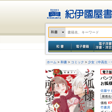
ホーム
>
和書
>
コミック
>
少女（中高生・
電子版
バン
お狐様
佐藤サ
価格
¥7
竹書房
ポイン