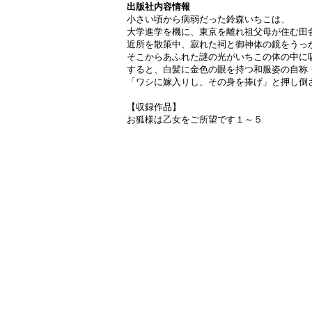
出版社内容情報
小さい頃から病弱だった鈴森いちこは、
大学進学を機に、東京を離れ祖父母が住む田
近所を散策中、寂れた祠と御神体の鏡をうっ
そこからあふれた謎の光がいちこの体の中に
すると、白髪に金色の眼を持つ和服姿の自称
「ワシに嫁入りし、その身を捧げ」と押し倒さ
【収録作品】
お狐様は乙女をご所望です１～５