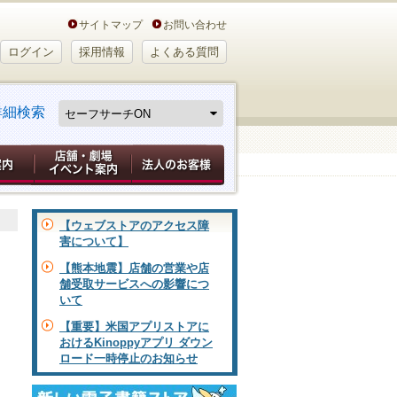
サイトマップ
お問い合わせ
ログイン
採用情報
よくある質問
詳細検索
【ウェブストアのアクセス障
害について】
【熊本地震】店舗の営業や店
舗受取サービスへの影響につ
いて
【重要】米国アプリストアに
おけるKinoppyアプリ ダウン
ロード一時停止のお知らせ