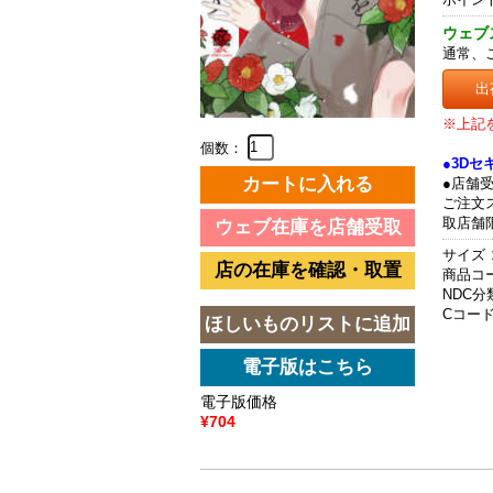
ウェブ
通常、
出
※上記
個数：
●3D
●店舗
ご注文
取店舗
サイズ 
商品コード
NDC分類
Cコード 
電子版価格
¥704