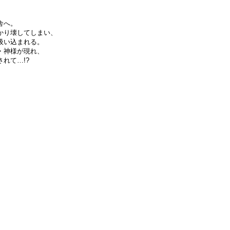
舎へ。
かり壊してしまい、
吸い込まれる。
・神様が現れ、
れて…!?