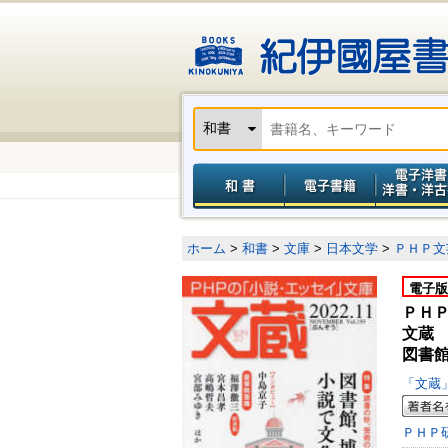
ホーム
>
和書
>
文庫
>
日本文学
>
ＰＨＰ文
電子版
ＰＨ
文蔵 
図書
「文蔵
ＰＨＰ