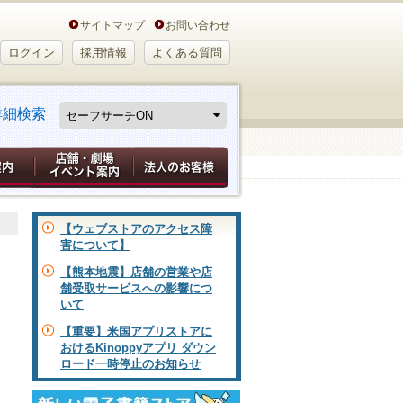
サイトマップ
お問い合わせ
ログイン
採用情報
よくある質問
詳細検索
【ウェブストアのアクセス障
害について】
【熊本地震】店舗の営業や店
舗受取サービスへの影響につ
いて
【重要】米国アプリストアに
おけるKinoppyアプリ ダウン
ロード一時停止のお知らせ