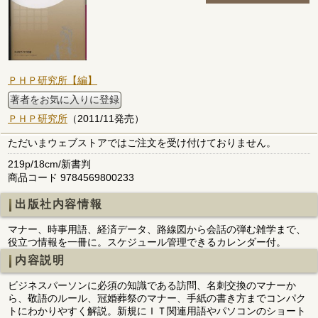
ＰＨＰ研究所【編】
著者をお気に入りに登録
ＰＨＰ研究所
（2011/11発売）
ただいまウェブストアではご注文を受け付けておりません。
219p/18cm/新書判
商品コード 9784569800233
出版社内容情報
マナー、時事用語、経済データ、路線図から会話の弾む雑学まで、
役立つ情報を一冊に。スケジュール管理できるカレンダー付。
内容説明
ビジネスパーソンに必須の知識である訪問、名刺交換のマナーか
ら、敬語のルール、冠婚葬祭のマナー、手紙の書き方までコンパク
トにわかりやすく解説。新規にＩＴ関連用語やパソコンのショート