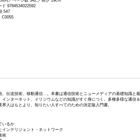
B6判／ページ数 342,／高さ 19cm
 9784534022592
 547
C0055
信、伝送技術、移動通信…。本書は通信技術とニューメディアの基礎知識と
、インターネット、イリジウムなどの知識がすぐ身につく。多種多様な通信
業界人はもとより、知りたい人すべてのための決定版入門書。
ているか
とインテリジェント・ネットワーク
技術