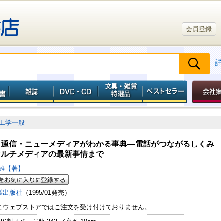
会員登録
工学一般
 通信・ニューメディアがわかる事典―電話がつながるしくみ
マルチメディアの最新事情まで
伸雄【著】
業出版社
（1995/01発売）
まウェブストアではご注文を受け付けておりません。