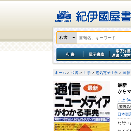
ホーム
>
和書
>
工学
>
電気電子工学
>
通信
最新
から
井上 
日本実
ただい