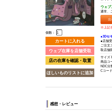
ウェブ
通常、
出
※上記
個数：
●3D
●店舗
ご注文
取店舗
サイズ 
商品コード
NDC分類
Cコード 
感想・レビュー