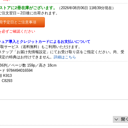
ストアに2冊在庫がございます。
（2026年08月06日 11時39分現在）
ご注文翌日～2日後に出荷されます。
荷予定日とご注意事項
を必ずご確認ください
セキュア導入とクレジットカードによるお支払いについて
受取サービス（送料無料）もご利用いただけます。
ステップ「お届け先情報設定」にてお受け取り店をご指定ください。尚、受
限定の特典はお付けできません。
詳細はこちら
B6判／ページ数 159p／高さ 18cm
 9784494016594
 K913
C8293