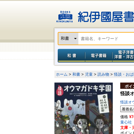
ホーム
>
和書
>
児童
>
読み物
>
怪談・おば
ポイ
怪談オ
怪談オ
価格
¥7
童心社
文庫・児
ポイン