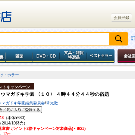
会員登録
け・ホラー
ントキャンペーン
ウマガドキ学園 〈１０〉 ４時４４分４４秒の宿題
ウマガドキ学園編集委員会
/
常光徹
48
（本体¥680）
（2014/10発売）
童書 ポイント2倍キャンペーン対象商品(～8/23)
ト
12pt