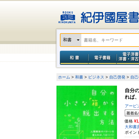
ホーム
>
和書
>
ビジネス
>
自己啓発
>
自己
自分
れば
アービ
価格
¥1
大和書
ポイン