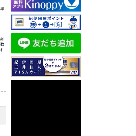
相手
、融
者数
され