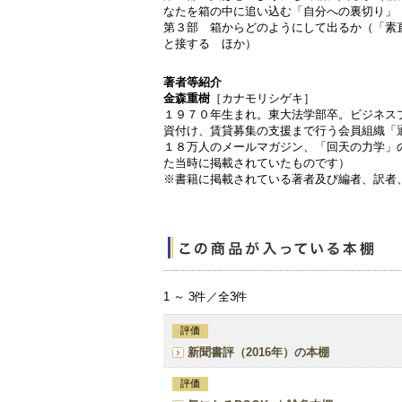
なたを箱の中に追い込む「自分への裏切り」
第３部 箱からどのようにして出るか（「素
と接する ほか）
著者等紹介
金森重樹
［カナモリシゲキ］
１９７０年生まれ。東大法学部卒。ビジネス
資付け、賃貸募集の支援まで行う会員組織「
１８万人のメールマガジン、「回天の力学」
た当時に掲載されていたものです）
※書籍に掲載されている著者及び編者、訳者
1 ～ 3件／全3件
評価
新聞書評（2016年）の本棚
評価