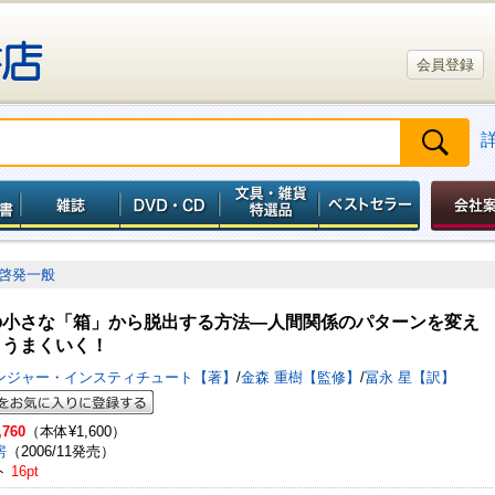
会員登録
啓発一般
の小さな「箱」から脱出する方法―人間関係のパターンを変え
、うまくいく！
ンジャー・インスティチュート【著】
/
金森 重樹【監修】
/
冨永 星【訳】
,760
（本体¥1,600）
房
（2006/11発売）
ト
16pt