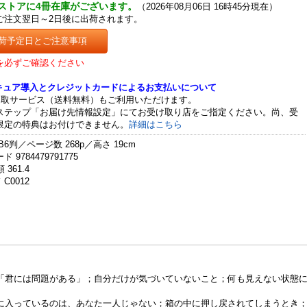
ストアに4冊在庫がございます。
（2026年08月06日 16時45分現在）
ご注文翌日～2日後に出荷されます。
荷予定日とご注意事項
を必ずご確認ください
セキュア導入とクレジットカードによるお支払いについて
受取サービス（送料無料）もご利用いただけます。
ステップ「お届け先情報設定」にてお受け取り店をご指定ください。尚、受
限定の特典はお付けできません。
詳細はこちら
B6判／ページ数 268p／高さ 19cm
 9784479791775
 361.4
C0012
「君には問題がある」；自分だけが気づいていないこと；何も見えない状態
に入っているのは、あなた一人じゃない；箱の中に押し戻されてしまうとき