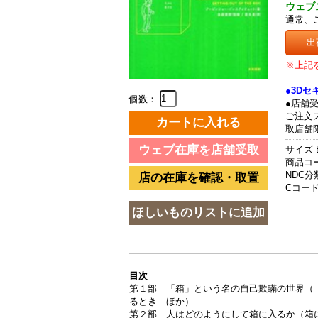
ウェブ
通常、
出
※上記
●3D
個数：
●店舗
ご注文
取店舗
サイズ 
商品コード
NDC分類
Cコード 
目次
第１部 「箱」という名の自己欺瞞の世界（
るとき ほか）
第２部 人はどのようにして箱に入るか（箱