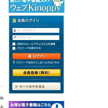
に陥
；あ