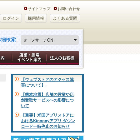
サイトマップ
お問い合わせ
ログイン
採用情報
よくある質問
詳細検索
【ウェブストアのアクセス障
害について】
【熊本地震】店舗の営業や店
舗受取サービスへの影響につ
いて
【重要】米国アプリストアに
おけるKinoppyアプリ ダウン
ロード一時停止のお知らせ