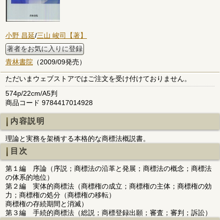
小野 昌延
/
三山 峻司【著】
著者をお気に入りに登録
青林書院
（2009/09発売）
ただいまウェブストアではご注文を受け付けておりません。
574p/22cm/A5判
商品コード 9784417014928
内容説明
理論と実務を架橋する本格的な商標法概説書。
目次
第１編 序論（序説；商標法の沿革と発展；商標法の概念；商標法
の体系的地位）
第２編 実体的商標法（商標権の成立；商標権の主体；商標権の効
力；商標権の処分（商標権の移転）
商標権の存続期間と消滅）
第３編 手続的商標法（総説；商標登録出願；審査；審判；訴訟）