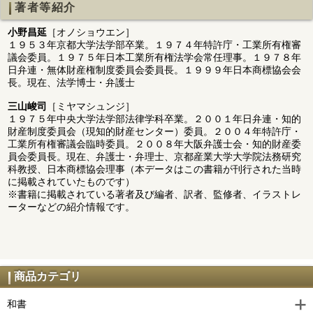
著者等紹介
小野昌延
［オノショウエン］
１９５３年京都大学法学部卒業。１９７４年特許庁・工業所有権審
議会委員。１９７５年日本工業所有権法学会常任理事。１９７８年
日弁連・無体財産権制度委員会委員長。１９９９年日本商標協会会
長。現在、法学博士・弁護士
三山峻司
［ミヤマシュンジ］
１９７５年中央大学法学部法律学科卒業。２００１年日弁連・知的
財産制度委員会（現知的財産センター）委員。２００４年特許庁・
工業所有権審議会臨時委員。２００８年大阪弁護士会・知的財産委
員会委員長。現在、弁護士・弁理士、京都産業大学大学院法務研究
科教授、日本商標協会理事（本データはこの書籍が刊行された当時
に掲載されていたものです）
※書籍に掲載されている著者及び編者、訳者、監修者、イラストレ
ーターなどの紹介情報です。
商品カテゴリ
和書