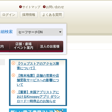
サイトマップ
お問い合わせ
ログイン
採用情報
よくある質問
詳細検索
【ウェブストアのアクセス障
害について】
【熊本地震】店舗の営業や店
舗受取サービスへの影響につ
いて
【重要】米国アプリストアに
おけるKinoppyアプリ ダウン
ロード一時停止のお知らせ