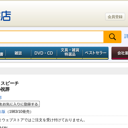
会員登録
，スピーチ
の祝辞
郎
出版
（1983/10発売）
まウェブストアではご注文を受け付けておりません。