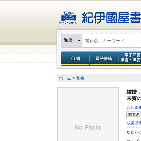
ホーム
>
和書
結婚
来賓
合川寿
成美堂
ただい