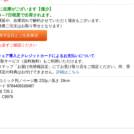
に在庫がございます【僅少】
5～7日程度で出荷されます。
遅延や、在庫切れで解約させていただく場合もございます。
数冊ご注文はお取り寄せとなります）
荷予定日とご注意事項
を必ずご確認ください
セキュア導入とクレジットカードによるお支払いについて
受取サービス（送料無料）もご利用いただけます。
ステップ「お届け先情報設定」にてお受け取り店をご指定ください。尚、受
限定の特典はお付けできません。
詳細はこちら
コミック判／ページ数 232p／高さ 19cm
 9784408168487
 726.1
C9979