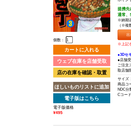
提携先
通常、
※納期
（※複
出
個数：
※上記
●3D
●店舗
ご注文
取店舗
サイズ 
商品コード
NDC分類
Cコード 
電子版価格
¥495