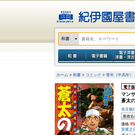
ホーム
>
和書
>
コミック
>
青年（中高年）
電子版
マン
蒼太の
本庄敬
/
価格
¥5
実業之
ポイン