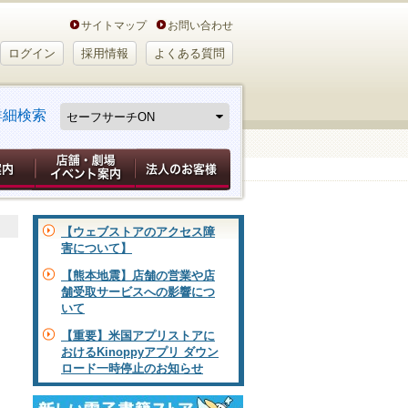
サイトマップ
お問い合わせ
ログイン
採用情報
よくある質問
詳細検索
【ウェブストアのアクセス障
害について】
【熊本地震】店舗の営業や店
舗受取サービスへの影響につ
いて
【重要】米国アプリストアに
おけるKinoppyアプリ ダウン
ロード一時停止のお知らせ