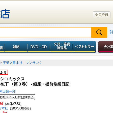
会員登録
>
実業之日本社 マンサンＣ
あり
サンコミックス
包丁 〈第３巻〉 - 銀座・板前修業日記
末田雄一郎
86
（本体¥533）
日本社
（2004/08発売）
ト
5pt