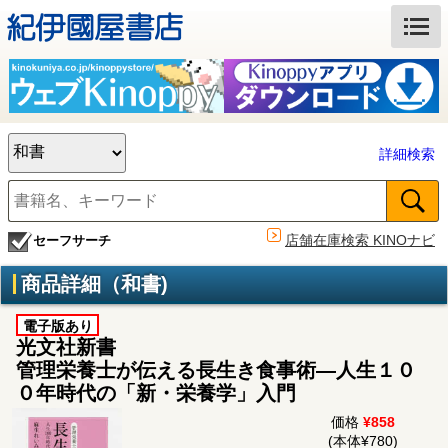
詳細検索
店舗在庫検索 KINOナビ
セーフサーチ
商品詳細（和書)
電子版あり
光文社新書
管理栄養士が伝える長生き食事術―人生１０
０年時代の「新・栄養学」入門
価格
¥858
(本体¥780)