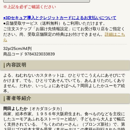
※上記を必ずご確認ください
●3Dセキュア導入とクレジットカードによるお支払いについて
●店舗受取サービス（送料無料）もご利用いただけます。
ご注文ステップ「お届け先情報設定」にてお受け取り店をご指定く
ださい。尚、受取店舗限定の特典はお付けできません。
詳細はこち
ら
32p/25cm/A4判
商品コード 9784323033839
内容説明
よる、ねむれないカスタネットは、ひとりでこうえんにあそびにで
かけます。でも、ひとりであそんでいても、あんまりたのしくあり
ません。だれか、いっしょにあそばへん？岡田よしたかユーモア絵
本。
著者等紹介
岡田よしたか
［オカダヨシタカ］
画家、絵本作家。１９５６年大阪府生まれ。食べものなどを主役に
したユーモアあふれるストーリーと絵が、子どもから大人まで幅広
く支持されている。『ちくわのわーさん』（ブロンズ新社）で、第
３回リブロ絵本大賞を受賞（本データはこの書籍が刊行された当時