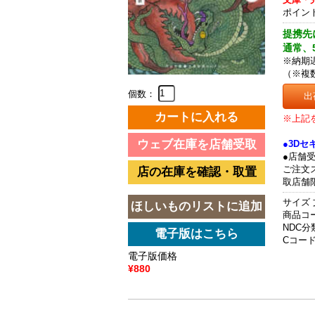
ポイン
提携先
通常、
※納期
（※複
個数：
出
※上記
●3D
●店舗
ご注文
取店舗
サイズ 
商品コード
NDC分類
Cコード 
電子版価格
¥880