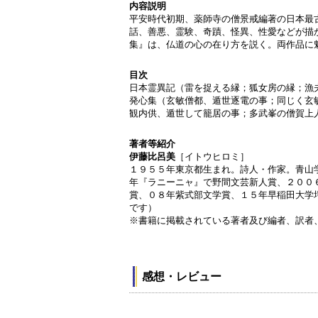
内容説明
平安時代初期、薬師寺の僧景戒編著の日本最
話、善悪、霊験、奇蹟、怪異、性愛などが描
集』は、仏道の心の在り方を説く。両作品に
目次
日本霊異記（雷を捉える縁；狐女房の縁；漁
発心集（玄敏僧都、遁世逐電の事；同じく玄
観内供、遁世して籠居の事；多武峯の僧賀上
著者等紹介
伊藤比呂美
［イトウヒロミ］
１９５５年東京都生まれ。詩人・作家。青山
年『ラニーニャ』で野間文芸新人賞、２００
賞、０８年紫式部文学賞、１５年早稲田大学
です）
※書籍に掲載されている著者及び編者、訳者
感想・レビュー