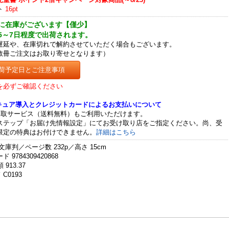
ト
16pt
に在庫がございます【僅少】
5～7日程度で出荷されます。
遅延や、在庫切れで解約させていただく場合もございます。
数冊ご注文はお取り寄せとなります）
荷予定日とご注意事項
を必ずご確認ください
セキュア導入とクレジットカードによるお支払いについて
受取サービス（送料無料）もご利用いただけます。
ステップ「お届け先情報設定」にてお受け取り店をご指定ください。尚、受
限定の特典はお付けできません。
詳細はこちら
文庫判／ページ数 232p／高さ 15cm
 9784309420868
 913.37
C0193