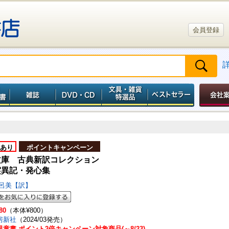
会員登録
あり
ポイントキャンペーン
文庫 古典新訳コレクション
霊異記・発心集
比呂美【訳】
80
（本体¥800）
房新社
（2024/03発売）
童書 ポイント2倍キャンペーン対象商品(～8/23)