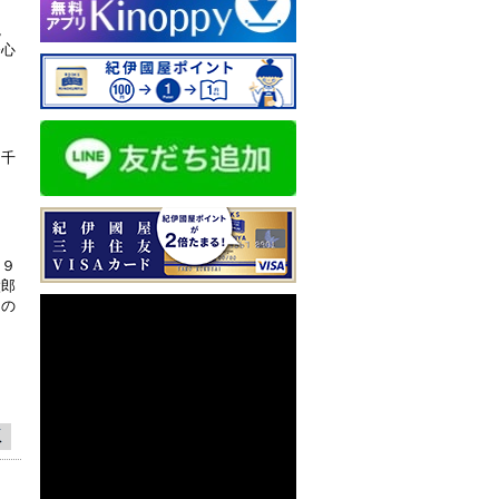
説
発心
；千
９９
太郎
もの