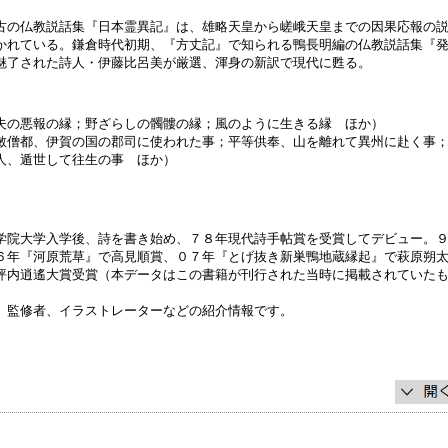
古の仏教説話集『日本霊異記』は、雄略天皇から嵯峨天皇までの因果応報の
かれている。鎌倉時代初期、『方丈記』で知られる鴨長明編の仏教説話集『
魅了された詩人・伊藤比呂美が厳選、渾身の新訳で現代に甦る。
夫の悪報の縁；野ざらしの髑髏の縁；風のように生きる縁 ほか）
敏僧都、伊賀の国の郡司に使われた事；平等供奉、山を離れて異州に赴く事
人、遁世して往生の事 ほか）
学院大学入学後、詩を書き始め、７８年現代詩手帖賞を受賞してデビュー。
６年『河原荒草』で高見順賞、０７年『とげ抜き新巣鴨地蔵縁起』で萩原朔
坪内逍遙大賞受賞（本データはこの書籍が刊行された当時に掲載されていた
、監修者、イラストレーターなどの紹介情報です。