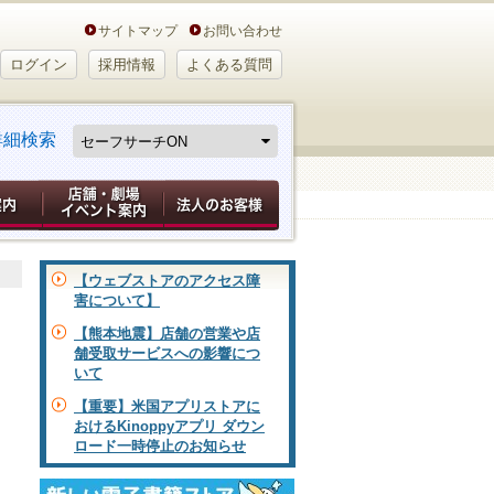
サイトマップ
お問い合わせ
ログイン
採用情報
よくある質問
詳細検索
【ウェブストアのアクセス障
害について】
【熊本地震】店舗の営業や店
舗受取サービスへの影響につ
いて
【重要】米国アプリストアに
おけるKinoppyアプリ ダウン
ロード一時停止のお知らせ