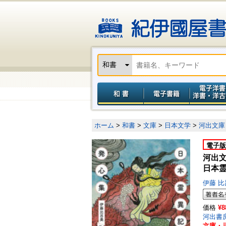
ホーム
>
和書
>
文庫
>
日本文学
>
河出文庫
電子版
河出
日本
伊藤 
価格
¥8
河出書
文庫・児