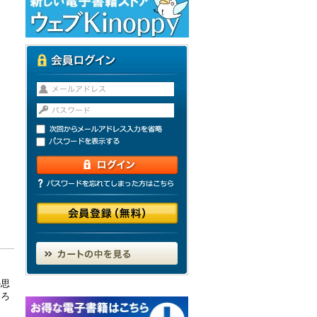
の思
あろ