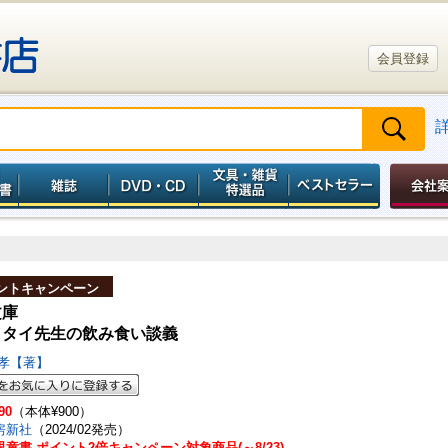
会員登録
ントキャンペーン
文庫
クタイ先生の飲み食い談義
義孝【著】
90
（本体¥900）
房新社
（2024/02発売）
童書 ポイント2倍キャンペーン対象商品(～8/23)