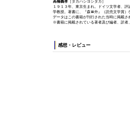
高橋義孝
［タカハシヨシタカ］
１９１３年、東京生まれ。ドイツ文学者、評
学教授。著書に、『森〓外』（読売文学賞）
データはこの書籍が刊行された当時に掲載さ
※書籍に掲載されている著者及び編者、訳者
感想・レビュー