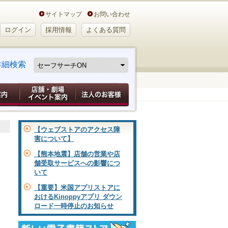
サイトマップ
お問い合わせ
ログイン
採用情報
よくある質問
詳細検索
【ウェブストアのアクセス障
害について】
【熊本地震】店舗の営業や店
舗受取サービスへの影響につ
いて
【重要】米国アプリストアに
おけるKinoppyアプリ ダウン
ロード一時停止のお知らせ