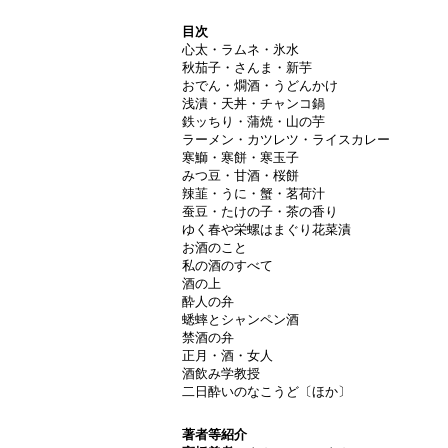
目次
心太・ラムネ・氷水
秋茄子・さんま・新芋
おでん・燗酒・うどんかけ
浅漬・天丼・チャンコ鍋
鉄ッちり・蒲焼・山の芋
ラーメン・カツレツ・ライスカレー
寒鰤・寒餅・寒玉子
みつ豆・甘酒・桜餅
辣韮・うに・蟹・茗荷汁
蚕豆・たけの子・茶の香り
ゆく春や栄螺はまぐり花菜漬
お酒のこと
私の酒のすべて
酒の上
酔人の弁
蟋蟀とシャンペン酒
禁酒の弁
正月・酒・女人
酒飲み学教授
二日酔いのなこうど〔ほか〕
著者等紹介