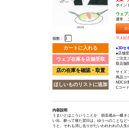
ポイン
ウェブ
通常、
出
※上記
個数：
●3D
●店舗
ご注文
取店舗
サイズ 
商品コード
NDC分類
Cコード 
内容説明
うまいとはこういうことか 胡瓜揉み―蝶ネ
い出。酔って寝た翌日は、ゆうべのことなど
うと、それも消し去りがたいわれわれの人生