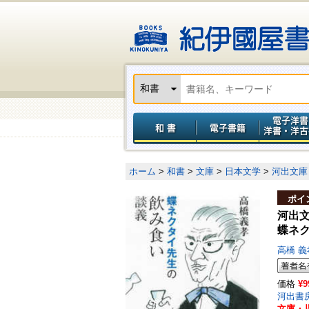
ホーム
>
和書
>
文庫
>
日本文学
>
河出文庫
ポイ
河出
蝶ネ
高橋 
価格
¥9
河出書
文庫・児