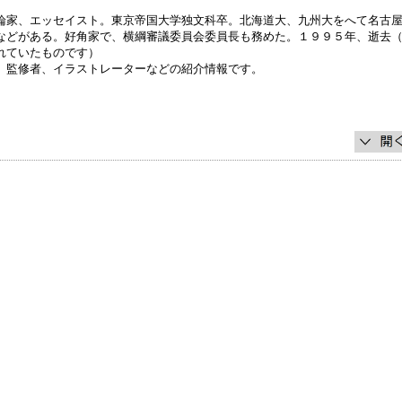
論家、エッセイスト。東京帝国大学独文科卒。北海道大、九州大をへて名古
などがある。好角家で、横綱審議委員会委員長も務めた。１９９５年、逝去
れていたものです）
、監修者、イラストレーターなどの紹介情報です。