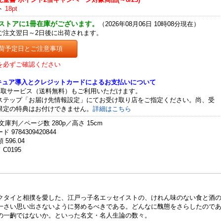
ト
18pt
ストアに1冊在庫がございます。
（2026年08月06日 10時08分現在）
ご注文翌日～2日後に出荷されます。
荷予定日とご注意事項
を必ずご確認ください
セキュア導入とクレジットカードによるお支払いについて
受取サービス（送料無料）もご利用いただけます。
ステップ「お届け先情報設定」にてお受け取り店をご指定ください。尚、受
限定の特典はお付けできません。
詳細はこちら
文庫判／ページ数 280p／高さ 15cm
 9784309420844
 596.04
C0195
クタイと相撲を愛した、江戸っ子名エッセイストの、けれん味のない食と酒
一さい思い出さないように努めるべきである。どんなに醜態をさらしたので
の一齣ではないか。といった名文・名人生論の数々。