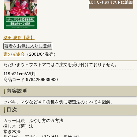
柴田 忠裕【著】
著者をお気に入りに登録
家の光協会
（2001/04発売）
ただいまウェブストアではご注文を受け付けておりません。
119p/21cm/A5判
商品コード 9784259539900
内容説明
ツバキ、マツなど４０樹種を例に増殖法のすべてを図解。
目次
カラー口絵 ふやし方の５方法
挿し木（芽）法
接ぎ木法