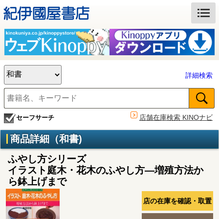
詳細検索
店舗在庫検索 KINOナビ
セーフサーチ
商品詳細（和書)
ふやし方シリーズ
イラスト庭木・花木のふやし方―増殖方法か
ら鉢上げまで