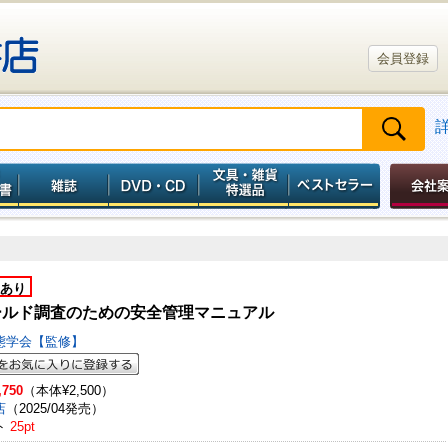
会員登録
あり
ールド調査のための安全管理マニュアル
態学会【監修】
,750
（本体¥2,500）
店
（2025/04発売）
ト
25pt