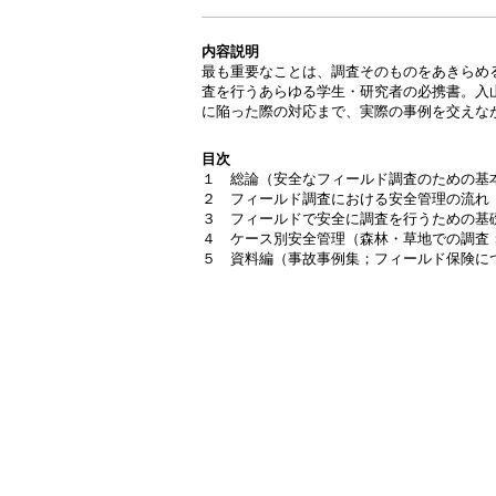
内容説明
最も重要なことは、調査そのものをあきらめ
査を行うあらゆる学生・研究者の必携書。入
に陥った際の対応まで、実際の事例を交えな
目次
１ 総論（安全なフィールド調査のための基
２ フィールド調査における安全管理の流れ
３ フィールドで安全に調査を行うための基
４ ケース別安全管理（森林・草地での調査
５ 資料編（事故事例集；フィールド保険に