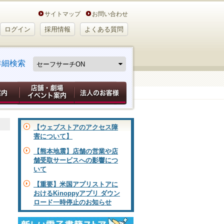
サイトマップ
お問い合わせ
ログイン
採用情報
よくある質問
詳細検索
【ウェブストアのアクセス障
害について】
【熊本地震】店舗の営業や店
舗受取サービスへの影響につ
いて
【重要】米国アプリストアに
おけるKinoppyアプリ ダウン
ロード一時停止のお知らせ