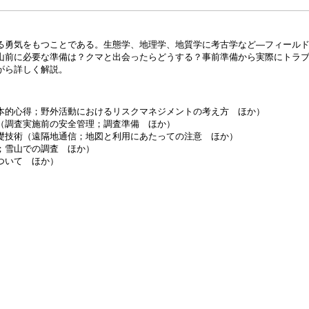
る勇気をもつことである。生態学、地理学、地質学に考古学など―フィール
山前に必要な準備は？クマと出会ったらどうする？事前準備から実際にトラ
がら詳しく解説。
本的心得；野外活動におけるリスクマネジメントの考え方 ほか）
（調査実施前の安全管理；調査準備 ほか）
礎技術（遠隔地通信；地図と利用にあたっての注意 ほか）
；雪山での調査 ほか）
ついて ほか）