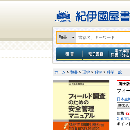
ホーム
>
和書
>
理学
>
科学
>
科学一般
電子版
フィ
日本生
価格
¥2
朝倉書
ポイン