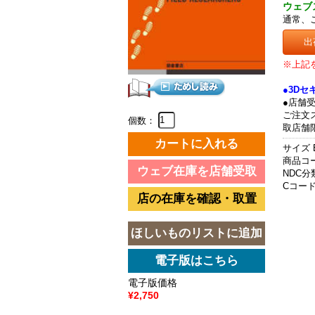
ウェブ
通常、
出
※上記
●3D
●店舗
ご注文
個数：
取店舗
サイズ 
商品コード
NDC分類
Cコード 
電子版価格
¥2,750