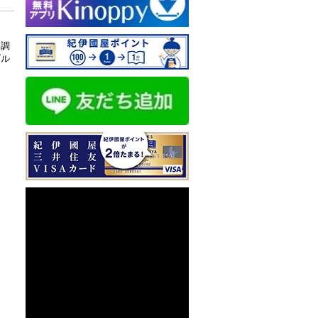
ド調
ブル