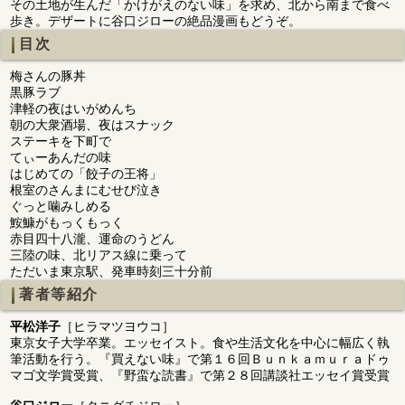
その土地が生んだ「かけがえのない味」を求め、北から南まで食べ
歩き。デザートに谷口ジローの絶品漫画もどうぞ。
目次
梅さんの豚丼
黒豚ラブ
津軽の夜はいがめんち
朝の大衆酒場、夜はスナック
ステーキを下町で
てぃーあんだの味
はじめての「餃子の王将」
根室のさんまにむせび泣き
ぐっと噛みしめる
鮟鱇がもっくもっく
赤目四十八瀧、運命のうどん
三陸の味、北リアス線に乗って
ただいま東京駅、発車時刻三十分前
著者等紹介
平松洋子
［ヒラマツヨウコ］
東京女子大学卒業。エッセイスト。食や生活文化を中心に幅広く執
筆活動を行う。『買えない味』で第１６回Ｂｕｎｋａｍｕｒａドゥ
マゴ文学賞受賞、『野蛮な読書』で第２８回講談社エッセイ賞受賞