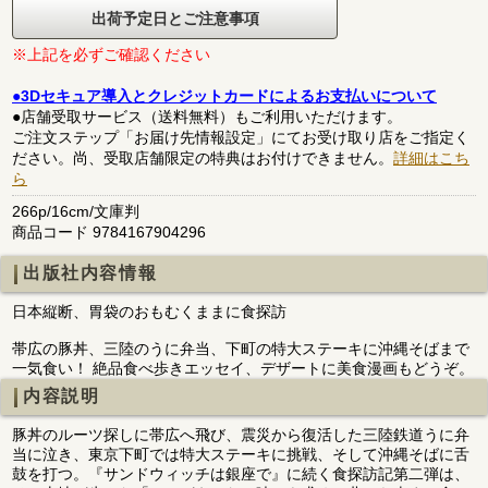
出荷予定日とご注意事項
※上記を必ずご確認ください
●3Dセキュア導入とクレジットカードによるお支払いについて
●店舗受取サービス（送料無料）もご利用いただけます。
ご注文ステップ「お届け先情報設定」にてお受け取り店をご指定く
ださい。尚、受取店舗限定の特典はお付けできません。
詳細はこち
ら
266p/16cm/文庫判
商品コード 9784167904296
出版社内容情報
日本縦断、胃袋のおもむくままに食探訪
帯広の豚丼、三陸のうに弁当、下町の特大ステーキに沖縄そばまで
一気食い！ 絶品食べ歩きエッセイ、デザートに美食漫画もどうぞ。
内容説明
豚丼のルーツ探しに帯広へ飛び、震災から復活した三陸鉄道うに弁
当に泣き、東京下町では特大ステーキに挑戦、そして沖縄そばに舌
鼓を打つ。『サンドウィッチは銀座で』に続く食探訪記第二弾は、