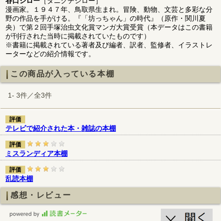
谷口ジロー
［タニグチジロー］
漫画家。１９４７年、鳥取県生まれ。冒険、動物、文芸と多彩な分
野の作品を手がける。『「坊っちゃん」の時代』（原作・関川夏
央）で第２回手塚治虫文化賞マンガ大賞受賞（本データはこの書籍
が刊行された当時に掲載されていたものです）
※書籍に掲載されている著者及び編者、訳者、監修者、イラストレ
ーターなどの紹介情報です。
この商品が入っている本棚
1- 3件／全3件
評価
テレビで紹介された本・雑誌の本棚
評価
ミスランディア本棚
評価
乱読本棚
感想・レビュー