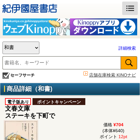
詳細検索
店舗在庫検索 KINOナビ
セーフサーチ
商品詳細（和書)
電子版あり
ポイントキャンペーン
文春文庫
ステーキを下町で
価格
¥704
(本体¥640)
ポイント
12pt