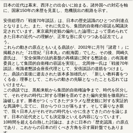
日本の近代は幕末、西洋との出会いに始まる。諸外国への対応を軸
に、国家150年の来歴を見直し、危機脱出の航路を示す。
安倍総理の「戦後70年談話」は、日本の歴史認識のひとつの到達点
となりました。また、それに先立ち、集団的自衛権の容認も閣議決
定されています。東京裁判史観の偏向した論理によって歪められて
きた日本の近代への理解が、正常な形に戻りつつある証左でしょ
う。
これらの動きの原点ともいえる鼎談が、2002年に月刊『諸君！』に
掲載された「21世紀『日本丸』の航海図」でした。その後、岡崎久
彦氏は、「安全保障の法的基盤の再構築に関する懇談会」の有識者
委員として集団的自衛権の容認を実現し、北岡伸一氏は「戦後70年
談話」有識者懇談会座長代理として、安倍談話の道筋をつけまし
た。鼎談の直後に逝去された坂本多加雄氏が、「新しい教科書をつ
くる会」理事として、これらの動きの先駆となったことも忘れては
いけません。
この鼎談では、黒船来航から集団的自衛権論争まで、時代を区分し
て、それぞれの時代に対する理解を歪めてきた偏向史観を徹底的に
論破します。勝者がつくってきたデタラメな歴史観に対する実証的
な異議申し立てに、目からウロコが落ちます。そして曇りなき眼
で、我々日本人がそれぞれの時代をいかに生きてきたのかを論じま
す。日本の近代史としても決定版といえる内容になっています。
10時間を超える白熱した討論は、まさに日本の「歴史認識」の原点
であり、これからの日本の行くべき方角を示す羅針盤でもありま
す。