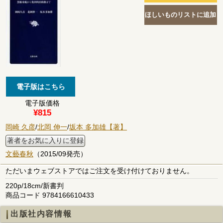
電子版価格
¥815
岡崎 久彦
/
北岡 伸一
/
坂本 多加雄【著】
著者をお気に入りに登録
文藝春秋
（2015/09発売）
ただいまウェブストアではご注文を受け付けておりません。
220p/18cm/新書判
商品コード 9784166610433
出版社内容情報