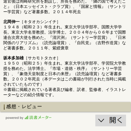
退官後は岡崎研究所を創設し、所長を務めた。『隣の国で考えたこ
と』（日本エッセイスト・クラブ賞）、『国家と情報』（サントリ
ー学芸賞）など著書多数。２０１４年死去
北岡伸一
［キタオカシンイチ］
１９４８（昭和２３）年生まれ。東京大学法学部卒。国際大学学
長。東京大学名誉教授。法学博士。２００４年から０６年まで国際
連合次席大使を務めた。『清沢洌』（サントリー学芸賞）、『日米
関係のリアリズム』（読売論壇賞）、『自民党』（吉野作造賞）な
ど著書多数。２０１１年、紫綬褒章
坂本多加雄
［サカモトタカオ］
１９５０（昭和２５）年生まれ。東京大学法学部卒。学習院大学教
授を務めた。法学博士。『市場・道徳・秩序』（サントリー学芸
賞）、『象徴天皇制度と日本の来歴』（読売論壇賞）など著書多
数。２００２年死去（本データはこの書籍が刊行された当時に掲載
されていたものです）
※書籍に掲載されている著者及び編者、訳者、監修者、イラストレ
ーターなどの紹介情報です。
感想・レビュー