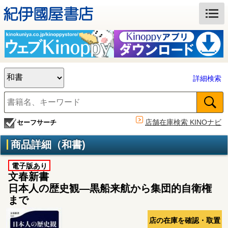
詳細検索
店舗在庫検索 KINOナビ
セーフサーチ
商品詳細（和書)
電子版あり
文春新書
日本人の歴史観―黒船来航から集団的自衛権
まで