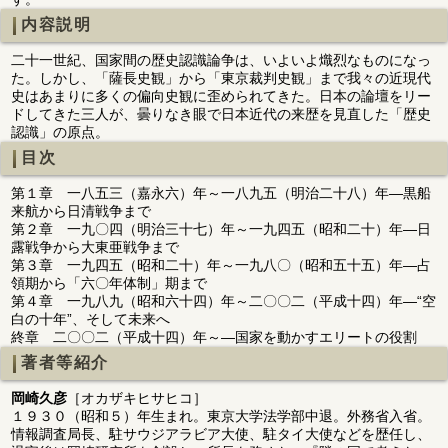
内容説明
二十一世紀、国家間の歴史認識論争は、いよいよ熾烈なものになっ
た。しかし、「薩長史観」から「東京裁判史観」まで我々の近現代
史はあまりに多くの偏向史観に歪められてきた。日本の論壇をリー
ドしてきた三人が、曇りなき眼で日本近代の来歴を見直した「歴史
認識」の原点。
目次
第１章 一八五三（嘉永六）年～一八九五（明治二十八）年―黒船
来航から日清戦争まで
第２章 一九〇四（明治三十七）年～一九四五（昭和二十）年―日
露戦争から大東亜戦争まで
第３章 一九四五（昭和二十）年～一九八〇（昭和五十五）年―占
領期から「六〇年体制」期まで
第４章 一九八九（昭和六十四）年～二〇〇二（平成十四）年―“空
白の十年”、そして未来へ
終章 二〇〇二（平成十四）年～―国家を動かすエリートの役割
著者等紹介
岡崎久彦
［オカザキヒサヒコ］
１９３０（昭和５）年生まれ。東京大学法学部中退。外務省入省。
情報調査局長、駐サウジアラビア大使、駐タイ大使などを歴任し、